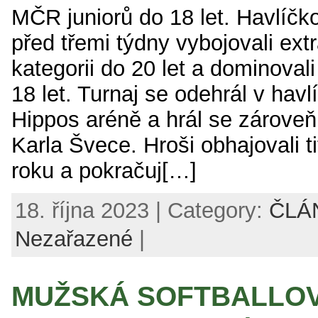
MČR juniorů do 18 let. Havlíčko
před třemi týdny vybojovali extra
kategorii do 20 let a dominovali 
18 let. Turnaj se odehrál v hav
Hippos aréně a hrál se zároveň
Karla Švece. Hroši obhajovali t
roku a pokračuj[…]
18. října 2023 | Category:
ČLÁ
Nezařazené
|
MUŽSKÁ SOFTBALLO