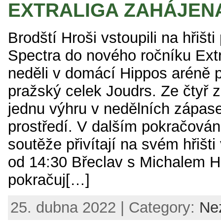
EXTRALIGA ZAHÁJEN
Brodští Hroši vstoupili na hřišt
Spectra do nového ročníku Ext
neděli v domácí Hippos aréně při
pražský celek Joudrs. Ze čtyř z
jednu výhru v nedělních zápa
prostředí. V dalším pokračován
soutěže přivítají na svém hřišti
od 14:30 Břeclav s Michalem 
pokračuj[…]
25. dubna 2022 | Category:
Ne