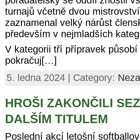
pořadatelsky se oddíl zhostil 
turnajů včetně dvou mistrovství
zaznamenal velký nárůst člens
především v nejmladších katego
V kategorii tří přípravek působ
pokračuj[…]
5. ledna 2024 | Category:
Neza
HROŠI ZAKONČILI SE
DALŠÍM TITULEM
Poslední akcí letošní softballo