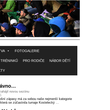
TVA
FOTOGALERIE
 TRÉNINKŮ
PRO RODIČE
NÁBOR DĚTÍ
KTY
 dávno…
 zahájil novou sezónu
16
tošní zápasy má za sebou naše nejmenší kategorie
, která se zúčastnila turnaje Kostelecký …