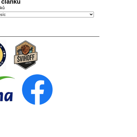
 článků
nků