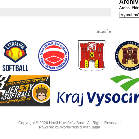
Archiv
Archiv člá
Starší »
Copyright © 2026
Hroši Havlíčkův Brod
- All Rights Reserved
Powered by
WordPress
&
Atahualpa