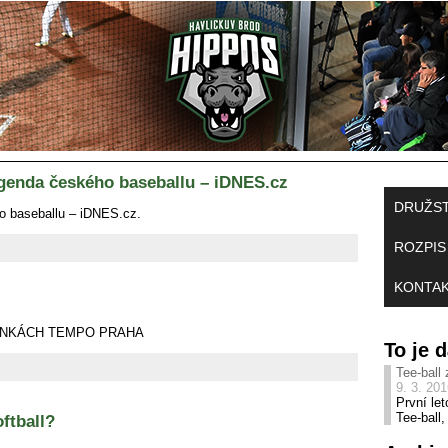
legenda českého baseballu – iDNES.cz
DRUŽS
ho baseballu – iDNES.cz.
ROZPIS
KONTA
ÁNKÁCH TEMPO PRAHA
To je
Tee-ball
9. 3. 20
První le
Tee-ball
ftball?