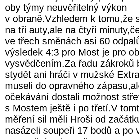
oby týmy neuvěřitelný výkon
v obraně.Vzhledem k tomu,že 
na tři auty,ale na čtyři minuty,č
ve třech směnách asi 60 odpa
výsledek 4:3 pro Most je pro 
vysvědčením.Za řadu zákroků 
stydět ani hráči v mužské Extra
museli do opravného zápasu,al
očekávání dostali možnost střet
s Mostem ještě i po třetí.V tom
měření sil měli Hroši od začátk
nasázeli soupeři 17 bodů a po 