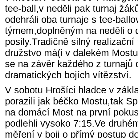
tee-ball,v neděli pak turnaj žák
odehráli oba turnaje s tee-ball
týmem,doplněným na neděli o d
posily.Tradičně silný realizační
družstvo má(i v dalekém Mostu
se na závěr každého z turnajů 
dramatických bojích vítězství.
V sobotu Hrošíci hladce v zákl
porazili jak béčko Mostu,tak S
na domácí Most na první pokus 
podlehli vysoko 7:15.Ve druh
měření v boji o přímý postup do