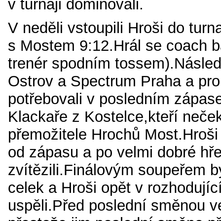
v turnaji dominovali.
V neděli vstoupili Hroši do turn
s Mostem 9:12.Hrál se coach b
trenér spodním tossem).Následn
Ostrov a Spectrum Praha a pro 
potřebovali v posledním zápase
Klackaře z Kostelce,kteří neček
přemožitele Hrochů Most.Hroši 
od zápasu a po velmi dobré hř
zvítězili.Finálovým soupeřem b
celek a Hroši opět v rozhodují
uspěli.Před poslední směnou ved