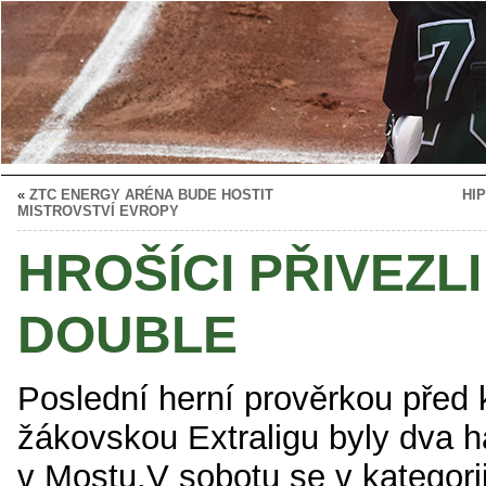
«
ZTC ENERGY ARÉNA BUDE HOSTIT
HI
MISTROVSTVÍ EVROPY
HROŠÍCI PŘIVEZL
DOUBLE
Poslední herní prověrkou před k
žákovskou Extraligu byly dva h
v Mostu.V sobotu se v kategorii