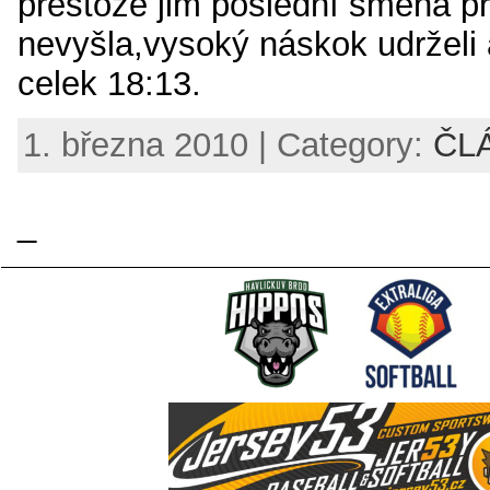
přestože jim poslední směna pří
nevyšla,vysoký náskok udrželi 
celek 18:13.
1. března 2010 | Category:
ČL
_