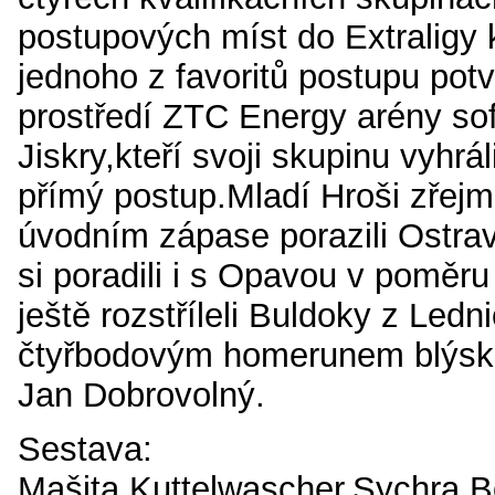
postupových míst do Extraligy 
jednoho z favoritů postupu pot
prostředí ZTC Energy arény sof
Jiskry,kteří svoji skupinu vyhráli 
přímý postup.Mladí Hroši zřej
úvodním zápase porazili Ostra
si poradili i s Opavou v poměru
ještě rozstříleli Buldoky z Ledn
čtyřbodovým homerunem blýskl
Jan Dobrovolný.
Sestava:
Mašita,Kuttelwascher,Sychra,