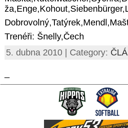
ža,Enge,Kohout,Siebenbürger,L
Dobrovolný,Tatýrek,Mendl,Mašt
Trenéři: Šnelly,Čech
5. dubna 2010 | Category:
ČLÁ
_