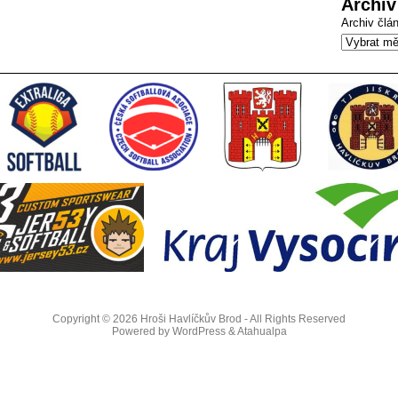
Archiv
Archiv člá
Copyright © 2026
Hroši Havlíčkův Brod
- All Rights Reserved
Powered by
WordPress
&
Atahualpa