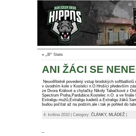
«
„B“ Stats
ANI ŽÁCI SE NEN
Neuvěřitelně povedený vstup brodských softballistů do
v úvodním kole v Kostelci n.O.Hrošíci především z
ze Dvora Králové a chytačky Nikoly Tabačkové z Ost
Spectrum Praha,Pardubice,Kostelec n.O. a ve finále
Extraligu mužů,Extraligu kadetů a Extraligu žáků.Sa
budou počítat až na podzim,ale i tak je pohled do ta
4. května 2010 | Category:
ČLÁNKY,
MLÁDEŽ
|
_