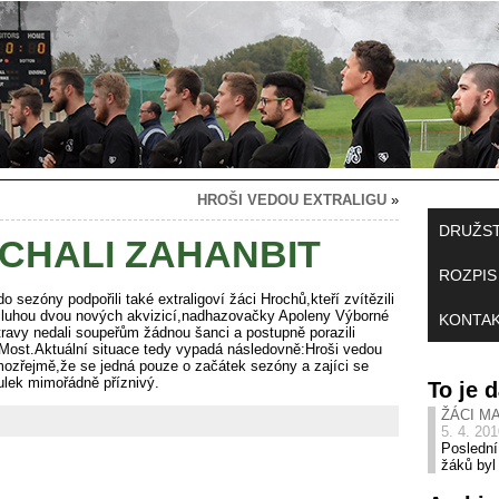
HROŠI VEDOU EXTRALIGU
»
DRUŽS
ECHALI ZAHANBIT
ROZPIS
 sezóny podpořili také extraligoví žáci Hrochů,kteří zvítězili
ásluhou dvou nových akvizicí,nadhazovačky Apoleny Výborné
KONTA
ravy nedali soupeřům žádnou šanci a postupně porazili
 Most.Aktuální situace tedy vypadá následovně:Hroši vedou
mozřejmě,že se jedná pouze o začátek sezóny a zajíci se
bulek mimořádně příznivý.
To je
ŽÁCI M
5. 4. 20
Poslední
žáků byl