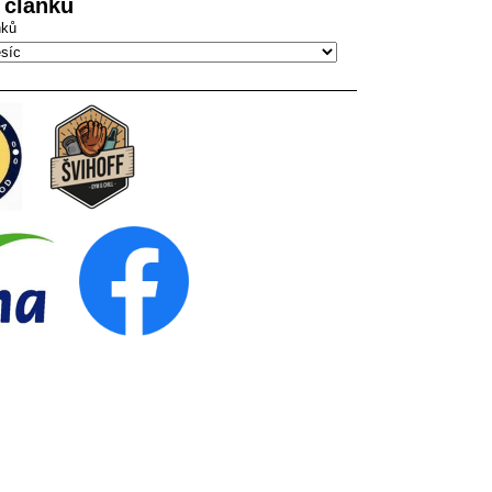
 článků
nků