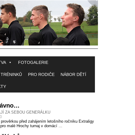
TVA
FOTOGALERIE
 TRÉNINKŮ
PRO RODIČE
NÁBOR DĚTÍ
KTY
 dávno…
AJÍ ZA SEBOU GENERÁLKU
10
 prověrkou před zahájením letošního ročníku Extraligy
 pro malé Hrochy turnaj v domácí …