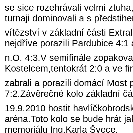
se sice rozehrávali velmi ztuh
turnaji dominovali a s předstihem
vítězství v základní části Extra
nejdříve porazili Pardubice 4:1
n.O. 4:3.V semifinále zopakova
Kostelcem,tentokrát 2:0 a ve f
zabrali a porazili domácí Most
7:2.Závěrečné kolo základní čá
19.9.2010 hostit havlíčkobrod
aréna.Toto kolo se bude hrát ja
memoriálu Ing.Karla Švece.