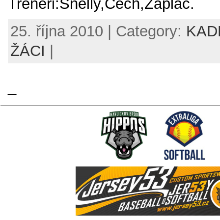
Trenéři:Šnelly,Čech,Zaplač.
25. října 2010 | Category:
KAD
ŽÁCI
|
_