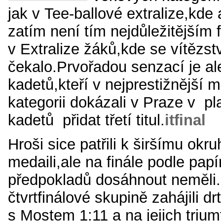
jak v Tee-ballové extralize,kde
zatím není tím nejdůležitějším 
v Extralize žáků,kde se vítězst
čekalo.Prvořadou senzací je al
kadetů,kteří v nejprestižnější 
kategorii dokázali v Praze v pla
kadetů přidat třetí titul.
itfinal
Hroši sice patřili k širšímu okr
medaili,ale na finále podle pap
předpokladů dosáhnout neměli.
čtvrtfinálové skupině zahájili d
s Mostem 1:11 a na jejich triumf