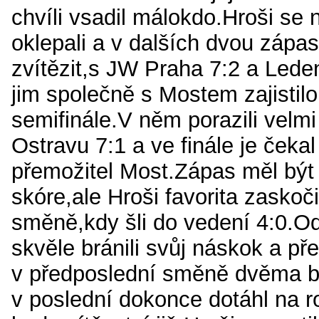
chvíli vsadil málokdo.Hroši se n
oklepali a v dalších dvou zápa
zvítězit,s JW Praha 7:2 a Lede
jim společně s Mostem zajistil
semifinále.V něm porazili velmi
Ostravu 7:1 a ve finále je čekal 
přemožitel Most.Zápas měl být
skóre,ale Hroši favorita zaskoč
směně,kdy šli do vedení 4:0.Od
skvěle bránili svůj náskok a př
v předposlední směně dvěma bo
v poslední dokonce dotáhl na r