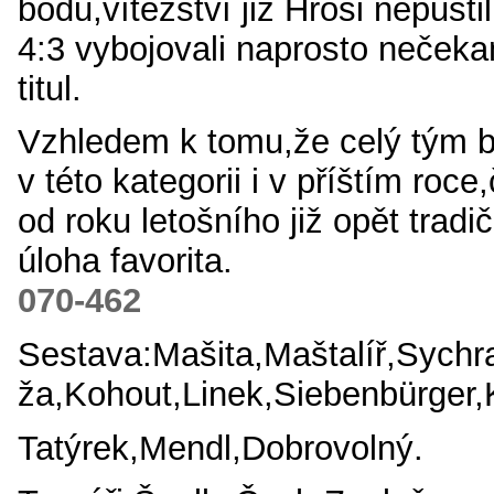
bodu,vítězství již Hroši nepusti
4:3 vybojovali naprosto nečeka
titul.
Vzhledem k tomu,že celý tým b
v této kategorii i v příštím roce
od roku letošního již opět trad
úloha favorita.
070-462
Sestava:Mašita,Maštalíř,Sychr
ža,Kohout,Linek,Siebenbürger,
Tatýrek,Mendl,Dobrovolný.