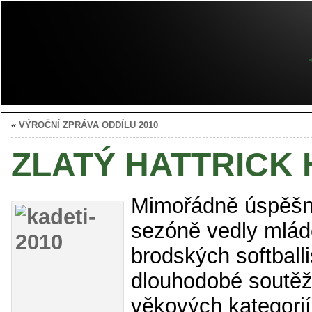
«
VÝROČNÍ ZPRÁVA ODDÍLU 2010
ZLATÝ HATTRICK
Mimořádně úspěšně
sezóně vedly mlád
brodských softball
dlouhodobé soutěž
věkových kategoriíc