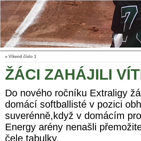
«
Víkend číslo 1
ŽÁCI ZAHÁJILI VÍ
Do nového ročníku Extraligy žá
domácí softballisté v pozici obh
suverénně,když v domácím pro
Energy arény nenašli přemožitel
čele tabulky.