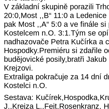
V základní skupině porazili Tr
20:0,Most ,,B“ 11:0 a Ledenice 
pak Most ,,A“ 5:0 a ve finále si 
Kostelcem n.O. 3:1.Tým se opí
nadhazovače Petra Kučírka a 
Hospodky.Premiéru si zdařile o
budějovické posily,bratři Jakub
Krejzovi.
Extraliga pokračuje za 14 dní 
Kostelci n.O.
Sestava: Kučírek,Hospodka,Kr
J.,Krejza L.,Fejt,Rosenkranz, H