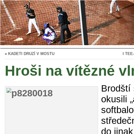
«
KADETI DRUZÍ V MOSTU
I TE
Hroši na vítězné vl
Brodští 
okusili 
softbalo
středeč
do jina