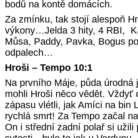
bodů na kontě domácích.
Za zmínku, tak stojí alespoň H
výkony…Jelda 3 hity, 4 RBI, 
Můsa, Paddy, Pavka, Bogus po
odpalech…
Hroši – Tempo 10:1
Na prvního Máje, půda úrodná
mohli Hroši něco vědět. Vždyť 
zápasu vlétli, jak Amíci na bin
rychlá smrt! Za Tempo začal na
On i střední zadní polař si užil