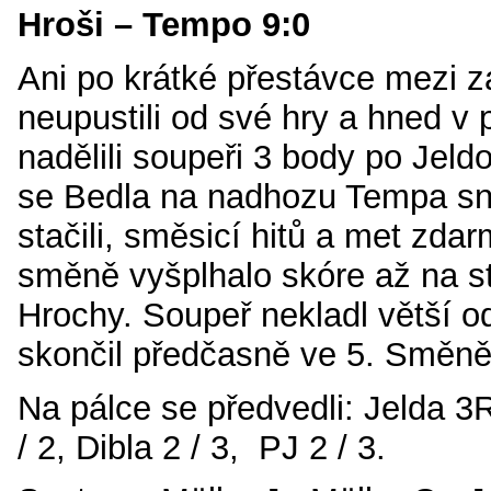
Hroši – Tempo 9:0
Ani po krátké přestávce mezi z
neupustili od své hry a hned v
nadělili soupeři 3 body po Jel
se Bedla na nadhozu Tempa sna
stačili, směsicí hitů a met zda
směně vyšplhalo skóre až na st
Hrochy. Soupeř nekladl větší o
skončil předčasně ve 5. Směně
Na pálce se předvedli: Jelda 
/ 2, Dibla 2 / 3, PJ 2 / 3.