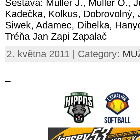
Sestava: Müller J., Müller O., J
Kadečka, Kolkus, Dobrovolný, 
Siwek, Adamec, Dibelka, Hany
Tréňa Jan Zapi Zapalač
2. května 2011 | Category:
MUŽ
_