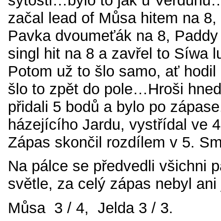
sytosti…bylo to jak u Verdun
začal lead of Můsa hitem na 8, 
Pavka dvoumeťák na 8, Paddy l
singl hit na 8 a zavřel to Síwa 
Potom už to šlo samo, ať hodil 
šlo to zpět do pole…Hroši hned
přidali 5 bodů a bylo po zápase
házejícího Jardu, vystřídal ve
Zápas skončil rozdílem v 5. S
Na pálce se předvedli všichni p
světle, za celý zápas nebyl ani 
Můsa 3 / 4, Jelda 3 / 3.