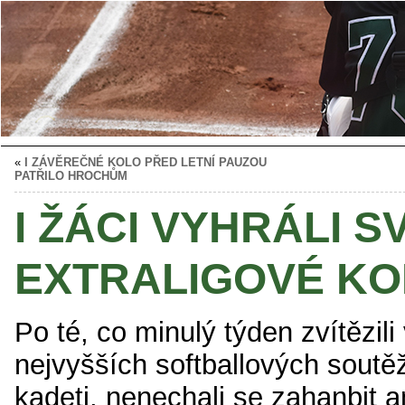
«
I ZÁVĚREČNÉ KOLO PŘED LETNÍ PAUZOU
PATŘILO HROCHŮM
I ŽÁCI VYHRÁLI S
EXTRALIGOVÉ K
Po té, co minulý týden zvítězili
nejvyšších softballových soutěž
kadeti, nenechali se zahanbit a