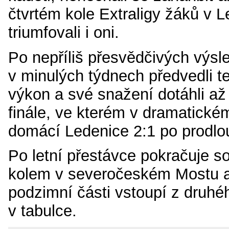
čtvrtém kole Extraligy žáků v L
triumfovali i oni.
Po nepříliš přesvědčivých výsl
v minulých týdnech předvedli t
výkon a své snažení dotáhli až
finále, ve kterém v dramatické
domácí Ledenice 2:1 po prodlo
Po letní přestávce pokračuje s
kolem v severočeském Mostu a
podzimní části vstoupí z druhé
v tabulce.