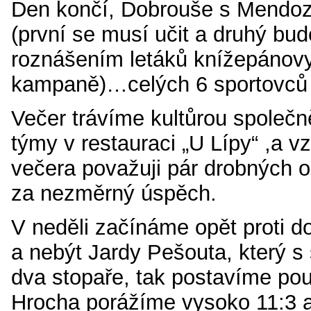
Den končí, Dobrouše s Mendoz
(první se musí učit a druhý bude
roznášením letáků knížepánovy
kampaně)…celých 6 sportovců
Večer trávíme kultůrou společn
týmy v restauraci „U Lípy“ ,a 
večera považuji pár drobných o
za nezměrný úspěch.
V neděli začínáme opět proti
a nebýt Jardy Pešouta, který s 
dva stopaře, tak postavíme pou
Hrocha porážíme vysoko 11:3 a 