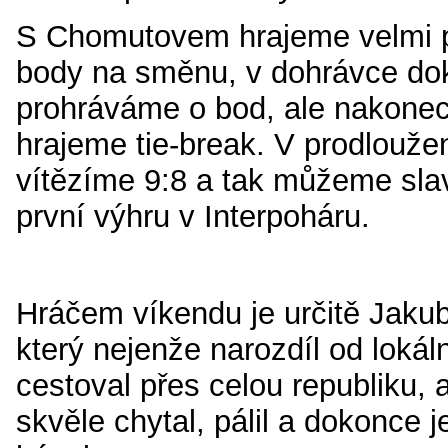
S Chomutovem hrajeme velmi 
body na směnu, v dohrávce do
prohráváme o bod, ale nakone
hrajeme tie-break. V prodlouže
vítězíme 9:8 a tak můžeme slavi
první výhru v Interpoháru.
Hráčem víkendu je určitě Jaku
který nejenže narozdíl od loká
cestoval přes celou republiku, 
skvěle chytal, pálil a dokonce 