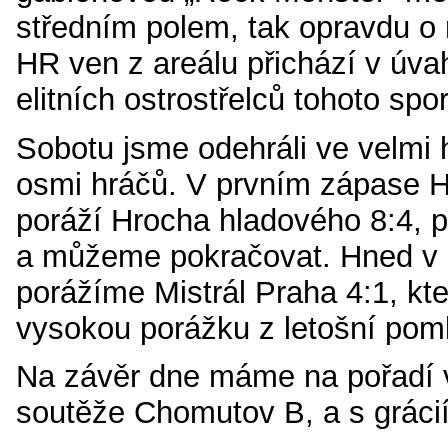
středním polem, tak opravdu o
HR ven z areálu přichází v úva
elitních ostrostřelců tohoto spor
Sobotu jsme odehráli ve velmi
osmi hráčů. V prvním zápase 
poráží Hrocha hladového 8:4, 
a můžeme pokračovat. Hned v 
porážíme Mistrál Praha 4:1, k
vysokou porážku z letošní pom
Na závěr dne máme na pořadí 
soutěže Chomutov B, a s gráci