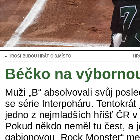
«
HROŠI BUDOU HRÁT O 3.MÍSTO
HR
Béčko na výborno
Muži „B“ absolvovali svůj posled
se série Interpoháru. Tentokrát 
jedno z nejmladších hřišť ČR v
Pokud někdo neměl tu čest, a j
gabionovou „Rock Monster“ me