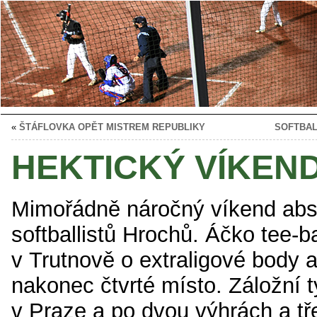
«
ŠTÁFLOVKA OPĚT MISTREM REPUBLIKY
SOFTBAL
HEKTICKÝ VÍKEN
Mimořádně náročný víkend abso
softballistů Hrochů. Áčko tee-ba
v Trutnově o extraligové body a
nakonec čtvrté místo. Záložní t
v Praze a po dvou výhrách a t