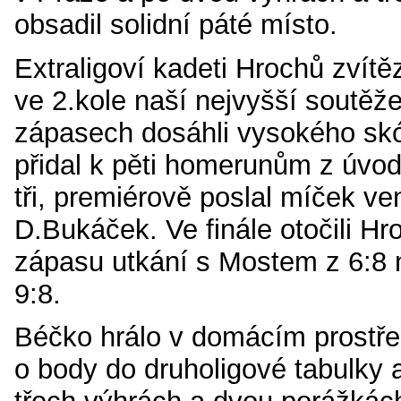
obsadil solidní páté místo.
Extraligoví kadeti Hrochů zvítěz
ve 2.kole naší nejvyšší soutěž
zápasech dosáhli vysokého skó
přidal k pěti homerunům z úvod
tři, premiérově poslal míček ve
D.Bukáček. Ve finále otočili Hr
zápasu utkání s Mostem z 6:8
9:8.
Béčko hrálo v domácím prostře
o body do druholigové tabulky 