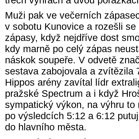
třech výhrách a dvou porážkách 
Muži pak ve večerních zápasech
v sobotu Kunovice a rozešli se
zápasy, když nejdříve dost smol
kdy marně po celý zápas neust
náskok soupeře. V odvetě zna
sestava zabojovala a zvítězila 
Hippos arény zavítal lídr extra
pražské Spectrum a i když Hroš
sympatický výkon, na výhru to 
po výsledcích 5:12 a 6:12 putu
do hlavního města.