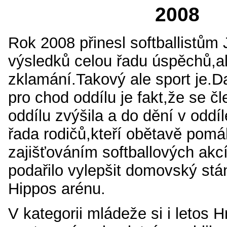
2008
Rok 2008 přinesl softballistům 
výsledků celou řadu úspěchů,al
zklamání.Takový ale sport je.Da
pro chod oddílu je fakt,že se č
oddílu zvýšila a do dění v oddíl
řada rodičů,kteří obětavě pomá
zajišťováním softballových akc
podařilo vylepšit domovský stá
Hippos arénu.
V kategorii mládeže si i letos H