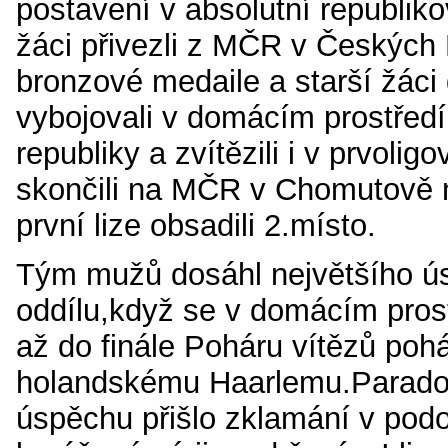
postavení v absolutní republik
žáci přivezli z MČR v Českých
bronzové medaile a starší žáci
vybojovali v domácím prostředí 
republiky a zvítězili i v prvolig
skončili na MČR v Chomutově n
první lize obsadili 2.místo.
Tým mužů dosáhl největšího úsp
oddílu,když se v domácím prost
až do finále Poháru vítězů poh
holandskému Haarlemu.Parado
úspěchu přišlo zklamání v pod