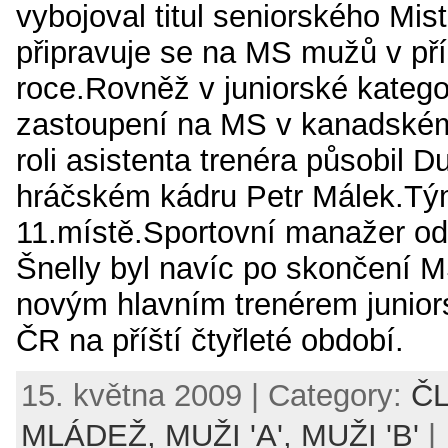
vybojoval titul seniorského
Mist
připravuje se na MS mužů v př
roce.Rovněž v juniorské kategor
zastoupení na MS v kanadské
roli asistenta trenéra působil D
hráčském kádru Petr Málek.Tý
11.místě.Sportovní manažer od
Šnelly byl navíc po skončení
novým hlavním trenérem junior
ČR na příští čtyřleté období.
15. května 2009 | Category:
ČL
MLÁDEŽ,
MUŽI 'A',
MUŽI 'B'
|