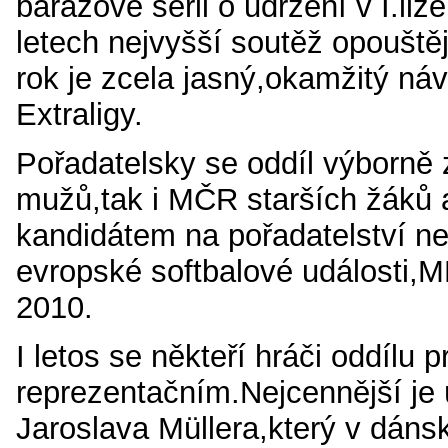
barážové sérii o udržení v I.liz
letech nejvyšší soutěž opouštějí
rok je zcela jasný,okamžitý náv
Extraligy.
Pořadatelsky se oddíl výborně 
mužů,tak i MČR starších žáků 
kandidátem na pořadatelství n
evropské
softbalové události,
2010.
I letos se někteří hráči oddílu p
reprezentačním.Nejcennější je
Jaroslava Müllera,který v dáns