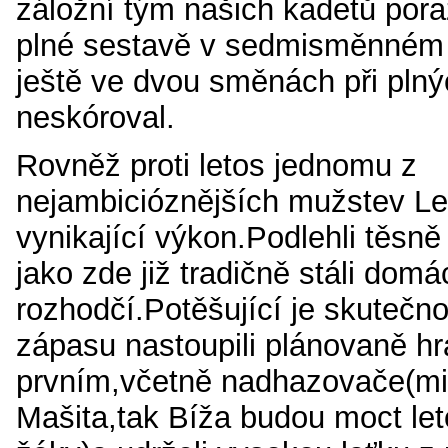
záložní tým našich kadetů pora
plné sestavě v sedmisměnném 
ještě ve dvou směnách při pln
neskóroval.
Rovněž proti letos
jednomu z
nejambicióznějších mužstev Le
vynikající výkon.Podlehli těsně 
jako zde již tradičně stáli domá
rozhodčí.Potěšující je skutečn
zápasu nastoupili plánovaně hrá
prvním,včetně nadhazovače(m
Mašita,tak Bíža budou moct leto