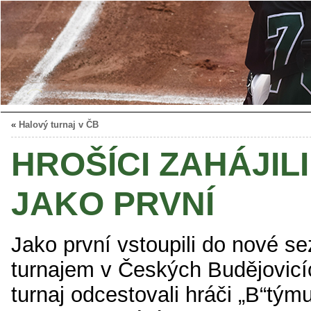
«
Halový turnaj v ČB
HROŠÍCI ZAHÁJIL
JAKO PRVNÍ
Jako první vstoupili do nové s
turnajem v Českých Budějovicí
turnaj odcestovali hráči „B“týmu