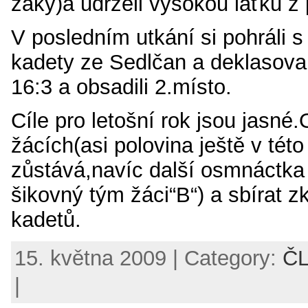
žáky)a udrželi vysokou laťku z 
V posledním utkání si pohráli s
kadety ze Sedlčan a deklasoval
16:3 a obsadili 2.místo.
Cíle pro letošní rok jsou jasné.O
žácích(asi polovina ještě v této
zůstává,navíc další osmnáctka
šikovný tým žáci“B“) a sbírat zk
kadetů.
15. května 2009 | Category:
Č
|