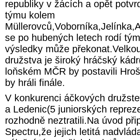
republiky v žácích a opět potvrd
týmu kolem
Müllerovců,Voborníka,Jelínka,
se
po hubených letech rodí tým,
výsledky může překonat.Velko
družstva je široký hráčský kád
loňském MČR by postavili Hroš
by hráli finále.
V konkurenci áčkových družste
a Ledenic(5 juniorských reprez
rozhodně neztratili.Na úvod při
Spectru,že jejich letitá nadvlád