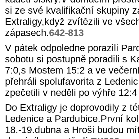
si ze své kvalifikační skupiny za
Extraligy,když zvítězili ve všech
zápasech.
642-813
V pátek odpoledne porazili Par
sobotu si postupně poradili
s Ka
7:0,s Mostem 15:2 a ve večer
přehráli spolufavorita z Ledeni
zpečetili v neděli po výhře 12:
Do Extraligy je doprovodily z té
Ledenice a Pardubice.První ko
18.-19.dubna a Hroši budou mí