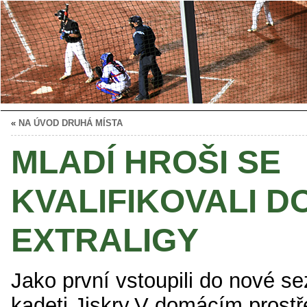
«
NA ÚVOD DRUHÁ MÍSTA
MLADÍ HROŠI SE
KVALIFIKOVALI D
EXTRALIGY
Jako první vstoupili do nové se
kadeti Jiskry.V domácím prostř