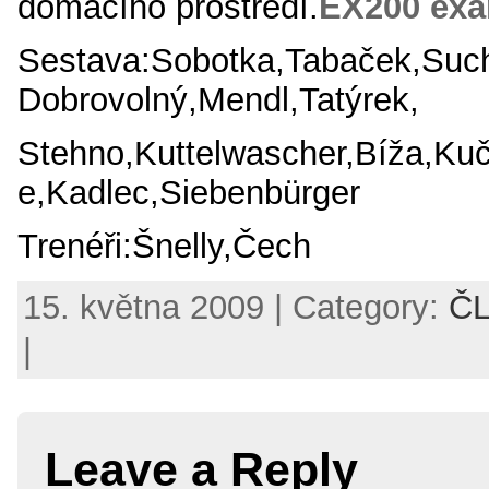
domácího prostředí.
EX200 ex
Sestava:Sobotka,Tabaček,Suc
Dobrovolný,Mendl,Tatýrek,
Stehno,Kuttelwascher,Bíža,Kuč
e,Kadlec,Siebenbürger
Trenéři:Šnelly,Čech
15. května 2009 | Category:
Č
|
Leave a Reply