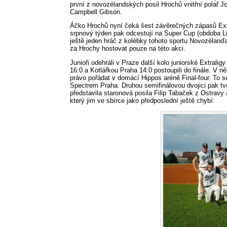
první z novozélandských posil Hrochů vnitřní polař Jo
Campbell Gibson.
Áčko Hrochů nyní čeká šest závěrečných zápasů Extra
srpnový týden pak odcestují na Super Cup (obdoba Li
ještě jeden hráč z kolébky tohoto sportu Novozélanď
za Hrochy hostovat pouze na této akci.
Junioři odehráli v Praze další kolo juniorské Extra
16:0 a Kotlářkou Praha 14:0 postoupili do finále. V něm
právo pořádat v domácí Hippos aréně Final-four. To se
Spectrem Praha. Druhou semifinálovou dvojici pak tv
představila staronová posila Filip Tabaček z Ostravy a
který jim ve sbírce jako předposlední ještě chybí.