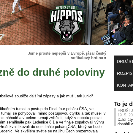
Jsme prostě nejlepší v Evropě, jásal český
softbalový hrdina
»
DRUŽS
ězně do druhé poloviny
ROZPIS
KONTA
ballové soutěže dalšími zápasy a jak muži, tak junioři
To je
ikačním turnaji o postup do Final-four poháru ČSA, ve
HROŠI 
 turnaji se pohybovali mimo postupovou čtyřku a tak museli v
19. 5. 2
c náhodě a v celém turnaji zvítězili, když v sobotu porazili
Další čty
ím semifinále pak Ledenice 8:1 a ve finále zopakovali výhru
dosáhli 
roši kvalifikovali do semifinále poháru ČSA, který se bude
 Ledenic. Ve skvělém světle se na jihu Čech prezentovala