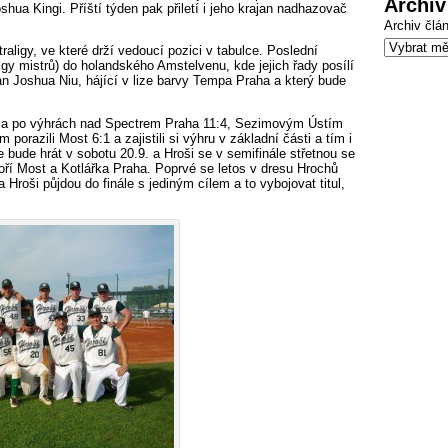
Archiv
shua Kingi. Příští týden pak přiletí i jeho krajan nadhazovač
Archiv člá
ligy, ve které drží vedoucí pozici v tabulce. Poslední
gy mistrů) do holandského Amstelvenu, kde jejich řady posílí
an Joshua Niu, hájící v lize barvy Tempa Praha a který bude
ligy a po výhrách nad Spectrem Praha 11:4, Sezimovým Ústím
 porazili Most 6:1 a zajistili si výhru v základní části a tím i
 bude hrát v sobotu 20.9. a Hroši se v semifinále střetnou se
oří Most a Kotlářka Praha. Poprvé se letos v dresu Hrochů
 Hroši půjdou do finále s jediným cílem a to vybojovat titul,