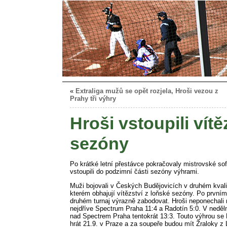
«
Extraliga mužů se opět rozjela, Hroši vezou z
Prahy tři výhry
Hroši vstoupili vít
sezóny
Po krátké letní přestávce pokračovaly mistrovské soft
vstoupili do podzimní části sezóny výhrami.
Muži bojovali v Českých Budějovicích v druhém kvalif
kterém obhajují vítězství z loňské sezóny. Po prvním
druhém turnaj výrazně zabodovat. Hroši neponechali ni
nejdříve Spectrum Praha 11:4 a Radotín 5:0. V neděln
nad Spectrem Praha tentokrát 13:3. Touto výhrou se H
hrát 21.9. v Praze a za soupeře budou mít Žraloky z