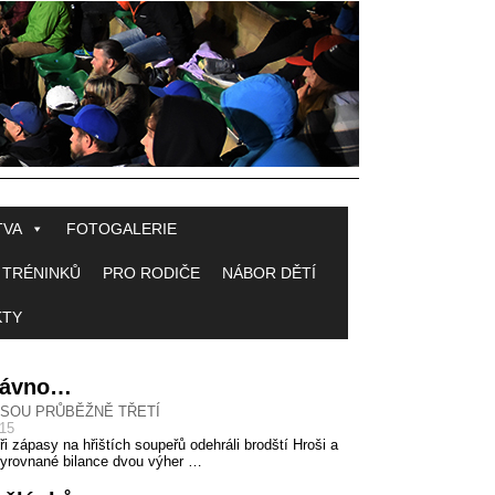
TVA
FOTOGALERIE
 TRÉNINKŮ
PRO RODIČE
NÁBOR DĚTÍ
KTY
 dávno…
JSOU PRŮBĚŽNĚ TŘETÍ
015
ři zápasy na hřištích soupeřů odehráli brodští Hroši a
vyrovnané bilance dvou výher …