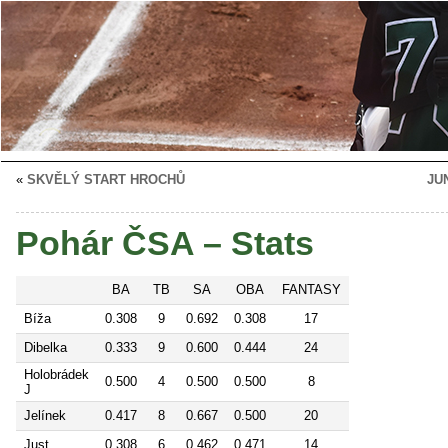
«
SKVĚLÝ START HROCHŮ
JU
Pohár ČSA – Stats
BA
TB
SA
OBA
FANTASY
Bíža
0.308
9
0.692
0.308
17
Dibelka
0.333
9
0.600
0.444
24
Holobrádek
0.500
4
0.500
0.500
8
J
Jelínek
0.417
8
0.667
0.500
20
Just
0.308
6
0.462
0.471
14