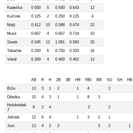
Kadečka
0.500
5
0.500
0.643
12
Kučírek
0.125
2
0.250
0.125
4
Malý
0.412
10
0.588
0.474
22
Musil
0.667
4
0.667
0.714
10
Siwek
0.545
12
1.091
0.583
25
Tabaček
0.250
6
0.750
0.333
16
Vokál
0.300
4
0.400
0.462
12
AB
R
H
2B
3B
HR
RBI
BB
SO
SH
HB
Bíža
13
3
1
2
1
4
2
Dibelka
15
4
3
1
1
8
3
Holobrádek
8
2
4
2
2
J
Jelínek
12
6
4
1
3
2
1
Just
13
4
2
2
3
2
1