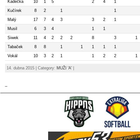
Kadečka
10
1
5
2
4
1
Kučírek
8
2
1
1
Malý
17
7
4
3
3
2
1
Musil
6
3
4
1
1
Siwek
11
4
2
2
2
8
3
1
Tabaček
8
8
1
1
1
1
1
Vokál
10
3
2
1
1
2
2
1
14. dubna 2015 | Category:
MUŽI 'A'
|
_