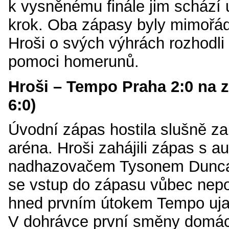
k vysněnému finále jim schází 
krok. Oba zápasy byly mimořá
Hroši o svých výhrách rozhodl
pomoci homerunů.
Hroši – Tempo Praha 2:0 na z
6:0)
Úvodní zápas hostila slušně z
aréna. Hroši zahájili zápas s a
nadhazovačem Tysonem Dunca
se vstup do zápasu vůbec nepo
hned prvním útokem Tempo ujal
V dohrávce první směny domác