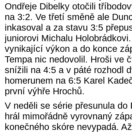
Ondřeje Dibelky otočili tříbo
na 3:2. Ve třetí směně ale Dunc
inkasoval a za stavu 3:5 přepus
juniorovi Michalu Holobrádkovi.
vynikající výkon a do konce zá
Tempa nic nedovolil. Hroši ve 
snížili na 4:5 a v páté rozhod
homerunem na 6:5 Karel Kadeč
první výhře Hrochů.
V neděli se série přesunula do
hrál mimořádně vyrovnaný zápa
konečného skóre nevypadá. Až