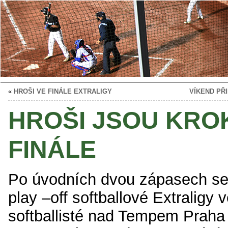
«
HROŠI VE FINÁLE EXTRALIGY
VÍKEND PŘ
HROŠI JSOU KRO
FINÁLE
Po úvodních dvou zápasech sem
play –off softballové Extraligy 
softballisté nad Tempem Praha