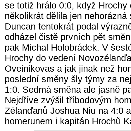
se totiž hrálo 0:0, když Hrochy
několikrát dělila jen nehorázná
Duncan tentokrát podal výrazně
odházel čistě prvních pět směn
pak Michal Holobrádek. V šest
Hrochy do vedení Novozélanďa
Oveinikovas a jak jinak než h
poslední směny šly týmy za nej
1:0. Sedmá směna ale jasně pa
Nejdříve zvýšil tříbodovým ho
Zélanďanů Joshua Niu na 4:0 a
homerunem i kapitán Hrochů K