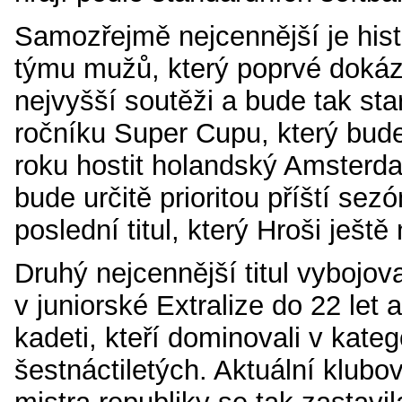
Samozřejmě nejcennější je hist
týmu mužů, který poprvé dokáza
nejvyšší soutěži a bude tak sta
ročníku Super Cupu, který bude
roku hostit holandský Amsterd
bude určitě prioritou příští sezó
poslední titul, který Hroši ještě
Druhý nejcennější titul vybojova
v juniorské Extralize do 22 let a 
kadeti, kteří dominovali v katego
šestnáctiletých. Aktuální klubov