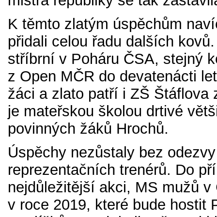
mistra republiky se tak zastavil
K těmto zlatým úspěchům navíc
přidali celou řadu dalších kovů.
stříbrní v Poháru ČSA, stejný ko
z Open MČR do devatenácti le
žáci a zlato patří i ZŠ Štáflov
je mateřskou školou drtivé větš
povinných žáků Hrochů.
Úspěchy nezůstaly bez odezvy 
reprezentačních trenérů. Do př
nejdůležitější akci, MS mužů v
v roce 2019, které bude hostit 