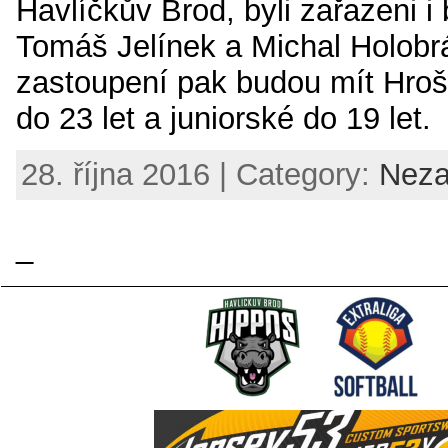
Havlíčkův Brod, byli zařazeni i 
Tomáš Jelínek a Michal Holobr
zastoupení pak budou mít Hroši
do 23 let a juniorské do 19 let.
28. října 2016 | Category:
Neza
_