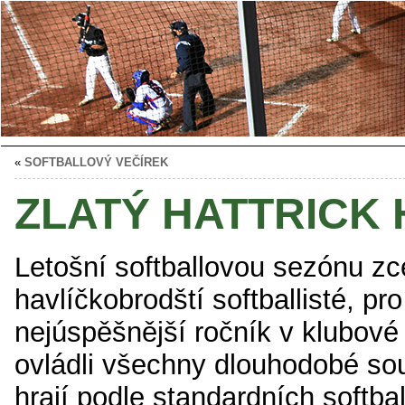
«
SOFTBALLOVÝ VEČÍREK
ZLATÝ HATTRICK
Letošní softballovou sezónu zce
havlíčkobrodští softballisté, pro
nejúspěšnější ročník v klubové h
ovládli všechny dlouhodobé sout
hrají podle standardních softbal