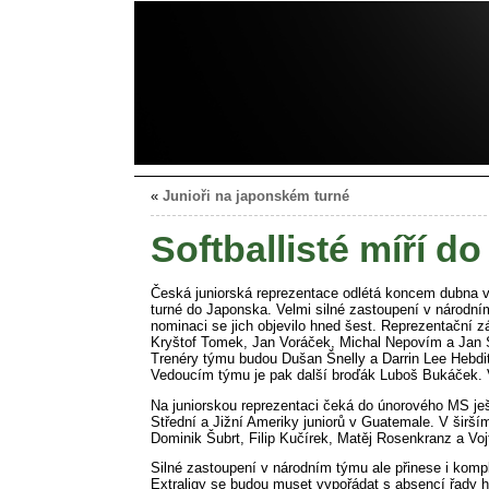
«
Junioři na japonském turné
Softballisté míří d
Česká juniorská reprezentace odlétá koncem dubna v
turné do Japonska. Velmi silné zastoupení v národním
nominaci se jich objevilo hned šest. Reprezentační
Kryštof Tomek, Jan Voráček, Michal Nepovím a Jan 
Trenéry týmu budou Dušan Šnelly a Darrin Lee Hebditc
Vedoucím týmu je pak další broďák Luboš Bukáček. V 
Na juniorskou reprezentaci čeká do únorového MS ještě
Střední a Jižní Ameriky juniorů v Guatemale. V širší
Dominik Šubrt, Filip Kučírek, Matěj Rosenkranz a Vo
Silné zastoupení v národním týmu ale přinese i kompl
Extraligy se budou muset vypořádat s absencí řady h