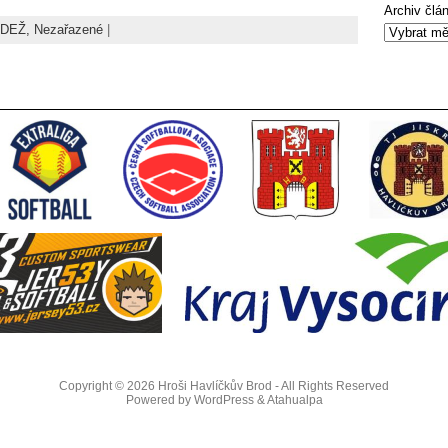
Archiv člá
DEŽ,
Nezařazené
|
Copyright © 2026
Hroši Havlíčkův Brod
- All Rights Reserved
Powered by
WordPress
&
Atahualpa