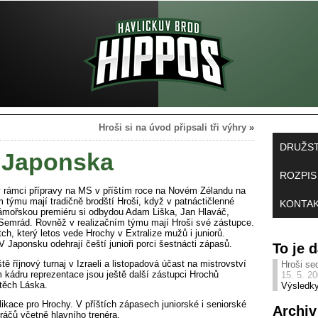
Hroši si na úvod připsali tři výhry
»
DRUŽS
o Japonska
ROZPIS
 rámci přípravy na MS v příštím roce na Novém Zélandu na
 týmu mají tradičně brodští Hroši, když v patnáctičlenné
KONTA
 zámořskou premiéru si odbydou Adam Liška, Jan Hlaváč,
Semrád. Rovněž v realizačním týmu mají Hroši své zástupce.
h, který letos vede Hrochy v Extralize mužů i juniorů.
Japonsku odehrají čeští junioři porci šestnácti zápasů.
To je
 říjnový turnaj v Izraeli a listopadová účast na mistrovství
Hroši se
m kádru reprezentace jsou ještě další zástupci Hrochů
15. 5. 2
jtěch Láska.
Výsledky
ikace pro Hrochy. V příštích zápasech juniorské i seniorské
Archiv
ráčů včetně hlavního trenéra.