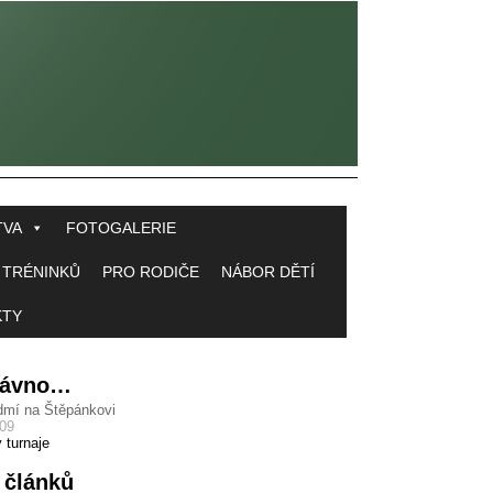
TVA
FOTOGALERIE
 TRÉNINKŮ
PRO RODIČE
NÁBOR DĚTÍ
KTY
 dávno…
dmí na Štěpánkovi
009
 turnaje
 článků