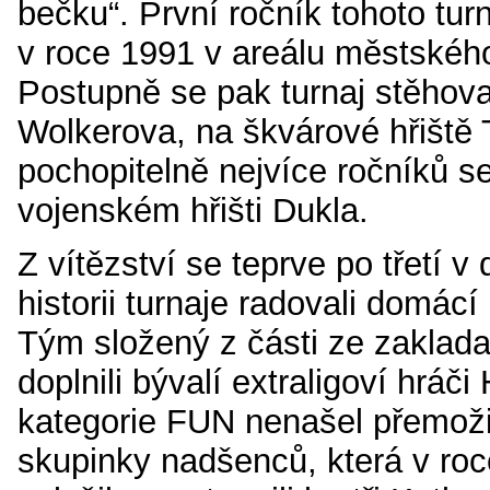
bečku“. První ročník tohoto turn
v roce 1991 v areálu městského
Postupně se pak turnaj stěhov
Wolkerova, na škvárové hřiště 
pochopitelně nejvíce ročníků se
vojenském hřišti Dukla.
Z vítězství se teprve po třetí v 
historii turnaje radovali domác
Tým složený z části ze zaklada
doplnili bývalí extraligoví hráči
kategorie FUN nenašel přemoži
skupinky nadšenců, která v roc