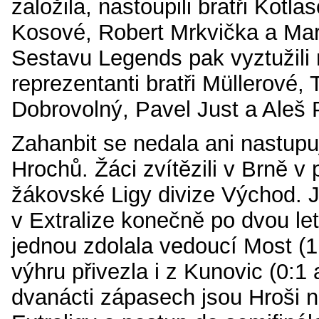
založila, nastoupili bratři Kotlas
Kosové, Robert Mrkvička a Mar
Sestavu Legends pak vyztužili 
reprezentanti bratři Müllerové,
Dobrovolný, Pavel Just a Aleš 
Zahanbit se nedala ani nastupu
Hrochů. Žáci zvítězili v Brně v
žákovské Ligy divize Východ. 
v Extralize konečně po dvou le
jednou zdolala vedoucí Most (1:
výhru přivezla i z Kunovic (0:1 
dvanácti zápasech jsou Hroši n