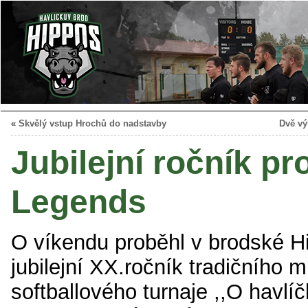
«
Skvělý vstup Hrochů do nadstavby
Dvě vý
Jubilejní ročník p
Legends
O víkendu proběhl v brodské H
jubilejní XX.ročník tradičního
softballového turnaje ,,O havl