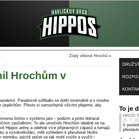
E
Zlatý víkend Hrochů
»
DRUŽS
nil Hrochům v
ROZPIS
KONTA
andemií. Paradoxně softballu se dotkl minimálně a v mnoha
 úspěchům. Přesto si samozřejmě všichni přejeme, aby
To je
HROŠI 
ínovou listinu v systému jaro – podzim a proto dokázal
25. 7. 2
síčním zpožděním. To ale umožnilo Hrochům ideálně se na
V posled
é Hippos arény a odehrát více přípravných zápasů a turnajů.
přestávk
áci a vysokoškoláci, měli vzhledem k přerušené školní
réninku, jejichž počet se tak mohl zvýšit a využít i