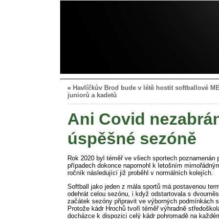
«
Havlíčkův Brod bude v létě hostit softballové M
juniorů a kadetů
Ani Covid nezabrá
úspěšné sezóně
Rok 2020 byl téměř ve všech sportech poznamenán p
případech dokonce napomohl k letošním mimořádným
ročník následující již proběhl v normálních kolejích.
Softball jako jeden z mála sportů má postavenou term
odehrát celou sezónu, i když odstartovala s dvoumě
začátek sezóny připravit ve výborných podmínkách sv
Protože kádr Hrochů tvoří téměř výhradně středoškol
docházce k dispozici celý kádr pohromadě na každém t