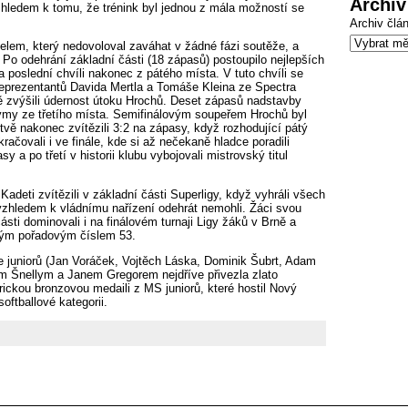
Archiv
hledem k tomu, že trénink byl jednou z mála možností se
Archiv člá
lem, který nedovoloval zaváhat v žádné fázi soutěže, a
Po odehrání základní části (18 zápasů) postoupilo nejlepších
 poslední chvíli nakonec z pátého místa. V tuto chvíli se
 reprezentantů Davida Mertla a Tomáše Kleina ze Spectra
 zvýšili údernost útoku Hrochů. Deset zápasů nadstavby
i týmy ze třetího místa. Semifinálovým soupeřem Hrochů byl
itvě nakonec zvítězili 3:2 na zápasy, když rozhodující pátý
račovali i ve finále, kde si až nečekaně hladce poradili
 po třetí v historii klubu vybojovali mistrovský titul
adeti zvítězili v základní části Superligy, když vyhráli všech
iž vzhledem k vládnímu nařízení odehrát nemohli. Žáci svou
sti dominovali i na finálovém turnaji Ligy žáků v Brně a
dným pořadovým číslem 53.
ce juniorů (Jan Voráček, Vojtěch Láska, Dominik Šubrt, Adam
m Šnellym a Janem Gregorem nejdříve přivezla zlato
ckou bronzovou medaili z MS juniorů, které hostil Nový
oftballové kategorii.