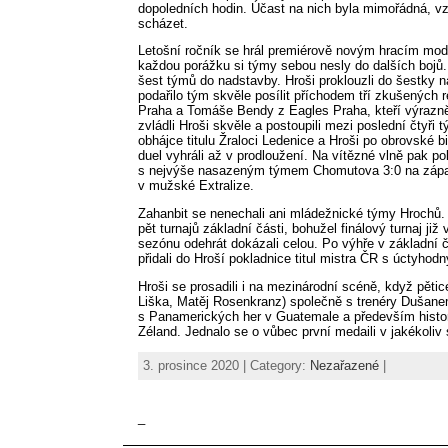
dopoledních hodin. Účast na nich byla mimořádná, vz
scházet.
Letošní ročník se hrál premiérově novým hracím mode
každou porážku si týmy sebou nesly do dalších bojů. 
šest týmů do nadstavby. Hroši proklouzli do šestky na
podařilo tým skvěle posílit příchodem tří zkušených
Praha a Tomáše Bendy z Eagles Praha, kteří výrazně
zvládli Hroši skvěle a postoupili mezi poslední čtyř
obhájce titulu Žraloci Ledenice a Hroši po obrovské b
duel vyhráli až v prodloužení. Na vítězné vlně pak pok
s nejvýše nasazeným týmem Chomutova 3:0 na zápasy a
v mužské Extralize.
Zahanbit se nenechali ani mládežnické týmy Hrochů. K
pět turnajů základní části, bohužel finálový turnaj j
sezónu odehrát dokázali celou. Po výhře v základní čá
přidali do Hroší pokladnice titul mistra ČR s úctyho
Hroši se prosadili i na mezinárodní scéně, když pěti
Liška, Matěj Rosenkranz) společně s trenéry Dušane
s Panamerických her v Guatemale a především histori
Zéland. Jednalo se o vůbec první medaili v jakékoliv s
3. prosince 2020 | Category:
Nezařazené
|
_