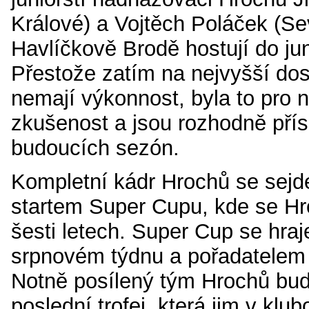
Králové) a Vojtěch Poláček (Sev
Havlíčkově Brodě hostují do jun
Přestože zatím na nejvyšší do
nemají výkonnost, byla to pro 
zkušenost a jsou rozhodně pří
budoucích sezón.
Kompletní kádr Hrochů se sejd
startem Super Cupu, kde se Hro
šesti letech. Super Cup se hra
srpnovém týdnu a pořadatelem
Notně posílený tým Hrochů bud
poslední trofej, která jim v klu