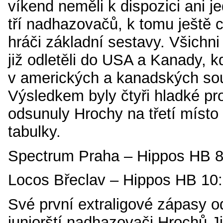
víkend neměli k dispozici ani 
tří nadhazovačů, k tomu ještě chy
hráči základní sestavy. Všichni 
již odletěli do USA a Kanady, 
v amerických a kanadských sou
Výsledkem byly čtyři hladké pro
odsunuly Hrochy na třetí místo 
tabulky.
Spectrum Praha – Hippos HB 8
Locos Břeclav – Hippos HB 10:
Své první extraligové zápasy o
juniorští nadhazovači Hrochů J