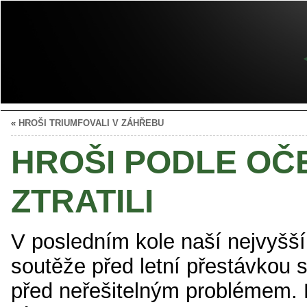
«
HROŠI TRIUMFOVALI V ZÁHŘEBU
HROŠI PODLE OČ
ZTRATILI
V posledním kole naší nejvyšší
soutěže před letní přestávkou st
před neřešitelným problémem. N