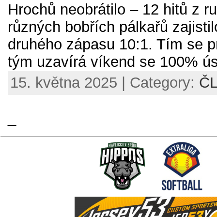
Hrochů neobrátilo – 12 hitů z r
různých bobřích pálkařů zajisti
druhého zápasu 10:1. Tím se 
tým uzavírá víkend se 100% ús
15. května 2025 | Category:
Č
_