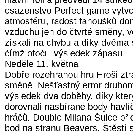
osazenstvo Perfect game vytvo
atmosféru, radost fanoušků do
vzduchu jen do čtvrté směny, v
získali na chybu a díky dvěma 
čímž otočili výsledek zápasu.
Neděle 11. května
Dobře rozehranou hru Hroši ztra
směně. Nešťastný error druhom
výsledek dva doběhy, díky kte
dorovnali nasbírané body havl
hráčů. Double Milana Šulce přid
bod na stranu Beavers. Štěstí s