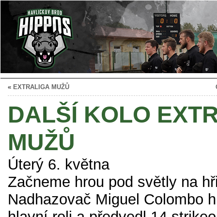
«
EXTRALIGA MUŽŮ
DALŠÍ KOLO EXT
MUŽŮ
Úterý 6. května
Začneme hrou pod světly na hři
Nadhazovač Miguel Colombo hr
hlavní roli a předvedl 14 strikeo