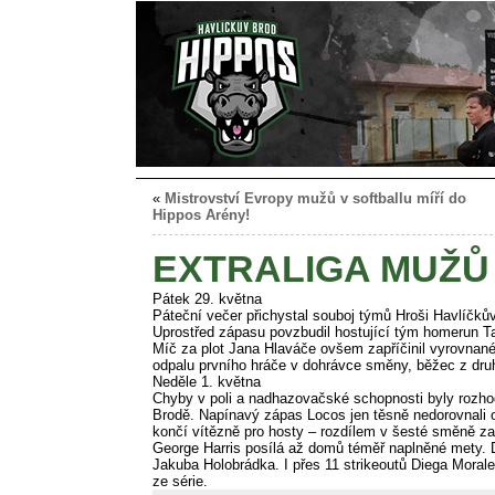
«
Mistrovství Evropy mužů v softballu míří do
Hippos Arény!
EXTRALIGA MUŽŮ
Pátek 29. května
Páteční večer přichystal souboj týmů Hroši Havlíčků
Uprostřed zápasu povzbudil hostující tým homerun Tad
Míč za plot Jana Hlaváče ovšem zapříčinil vyrovnané 
odpalu prvního hráče v dohrávce směny, běžec z dr
Neděle 1. května
Chyby v poli a nadhazovačské schopnosti byly rozho
Brodě. Napínavý zápas Locos jen těsně nedorovnali 
končí vítězně pro hosty – rozdílem v šesté směně za
George Harris posílá až domů téměř naplněné mety. D
Jakuba Holobrádka. I přes 11 strikeoutů Diega Moral
ze série.