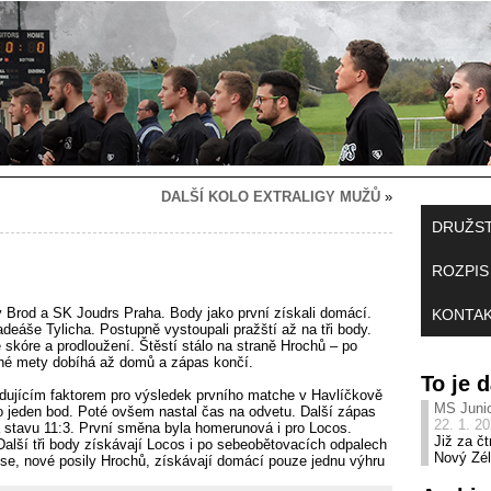
DALŠÍ KOLO EXTRALIGY MUŽŮ
»
DRUŽS
ROZPIS
v Brod a SK Joudrs Praha. Body jako první získali domácí.
KONTA
eáše Tylicha. Postupně vystoupali pražští až na tři body.
skóre a prodloužení. Štěstí stálo na straně Hrochů – po
uhé mety dobíhá až domů a zápas končí.
To je
dujícím faktorem pro výsledek prvního matche v Havlíčkově
MS Junio
o jeden bod. Poté ovšem nastal čas na odvetu. Další zápas
22. 1. 2
 stavu 11:3. První směna byla homerunová i pro Locos.
Již za čt
alší tři body získávají Locos i po sebeobětovacích odpalech
Nový Zél
ese, nové posily Hrochů, získávají domácí pouze jednu výhru