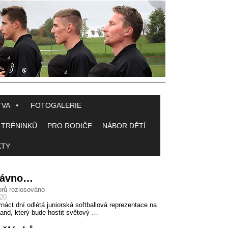
TVA
FOTOGALERIE
 TRÉNINKŮ
PRO RODIČE
NÁBOR DĚTÍ
KTY
 dávno…
rů rozlosováno
020
rnáct dní odlétá juniorská softballová reprezentace na
and, který bude hostit světový …