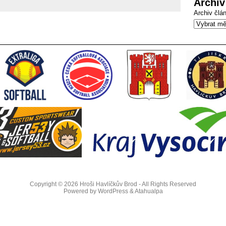
Archiv
Archiv člá
Copyright © 2026
Hroši Havlíčkův Brod
- All Rights Reserved
Powered by
WordPress
&
Atahualpa