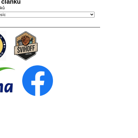
 článků
nků