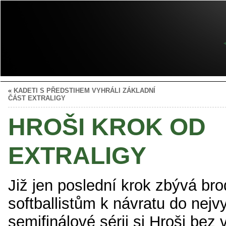
«
KADETI S PŘEDSTIHEM VYHRÁLI ZÁKLADNÍ
ČÁST EXTRALIGY
HROŠI KROK OD
EXTRALIGY
Již jen poslední krok zbývá br
softballistům k návratu do nejv
semifinálové sérii si Hroši bez