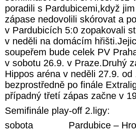
poradili s Pardubicemi,když jim
zápase nedovolili skórovat a p
v Pardubicích 5:0 zopakovali st
v neděli na domácím hřišti.Jeji
soupeřem bude celek PV Praha
v sobotu 26.9. v Praze.Druhý z
Hippos aréna v neděli 27.9. od
bezprostředně po finále Extrali
případný třetí zápas začne v 19
Semifinále play-off 2.ligy:
sobota Pardubice – Hr