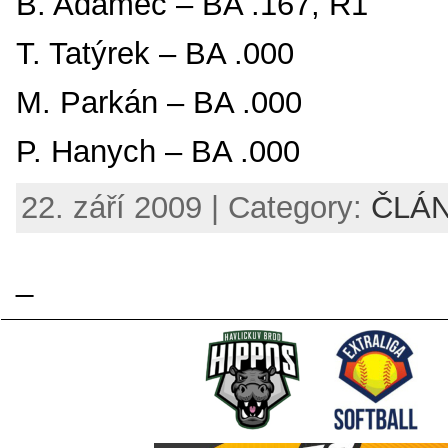
B. Adamec – BA .167, R1
T. Tatýrek – BA .000
M. Parkán – BA .000
P. Hanych – BA .000
22. září 2009 | Category:
ČLÁ
_