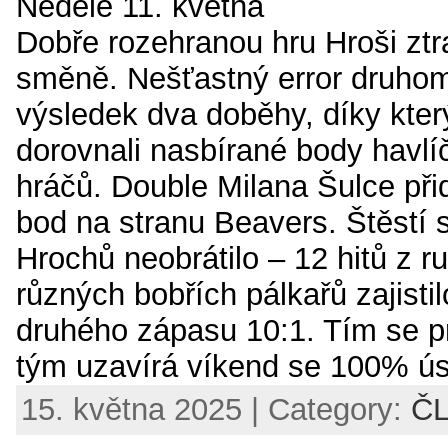
Neděle 11. května
Dobře rozehranou hru Hroši ztra
směně. Nešťastný error druhom
výsledek dva doběhy, díky kte
dorovnali nasbírané body havl
hráčů. Double Milana Šulce přid
bod na stranu Beavers. Štěstí s
Hrochů neobrátilo – 12 hitů z r
různých bobřích pálkařů zajisti
druhého zápasu 10:1. Tím se 
tým uzavírá víkend se 100% ús
15. května 2025 | Category:
Č