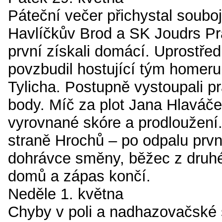
Páteční večer přichystal soubo
Havlíčkův Brod a SK Joudrs Pr
první získali domácí. Uprostře
povzbudil hostující tým homer
Tylicha. Postupně vystoupali pra
body. Míč za plot Jana Hlaváče
vyrovnané skóre a prodloužení. 
straně Hrochů – po odpalu prvn
dohrávce směny, běžec z druh
domů a zápas končí.
Neděle 1. května
Chyby v poli a nadhazovačské 