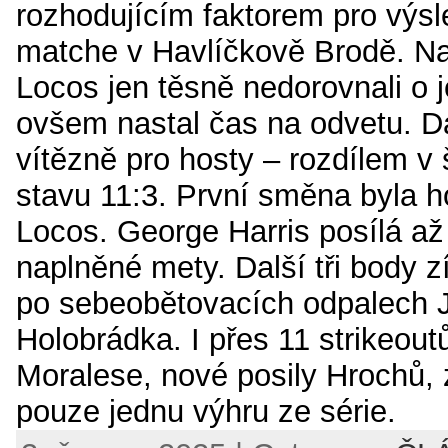
rozhodujícím faktorem pro výsl
matche v Havlíčkově Brodě. N
Locos jen těsně nedorovnali o 
ovšem nastal čas na odvetu. D
vítězně pro hosty – rozdílem v
stavu 11:3. První směna byla 
Locos. George Harris posílá a
naplněné mety. Další tři body z
po sebeobětovacích odpalech 
Holobrádka. I přes 11 strikeout
Moralese, nové posily Hrochů, 
pouze jednu výhru ze série.