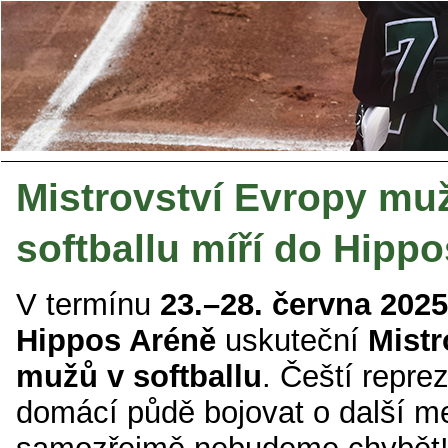
Mistrovství Evropy mu
softballu míří do Hipp
V termínu
23.–28. června 2025
Hippos Aréně
uskuteční
Mistr
mužů v softballu
. Čeští repre
domácí půdě bojovat o další me