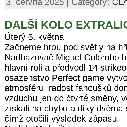
3. června 2025 | Category:
ČL
DALŠÍ KOLO EXTRALI
Úterý 6. května
Začneme hrou pod světly na hři
Nadhazovač Miguel Colombo hr
hlavní roli a předvedl 14 strikeo
osazenstvo Perfect game vytvo
atmosféru, radost fanoušků do
vzduchu jen do čtvrté směny, v
získali na chybu a díky dvěma 
čímž otočili výsledek zápasu.