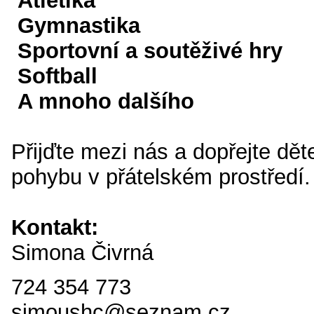
Atletika
Gymnastika
Sportovní a soutěživé hry
Softball
A mnoho dalšího
Přijďte mezi nás a dopřejte dět
pohybu v přátelském prostředí.
Kontakt:
Simona Čivrná
724 354 773
simoushc@seznam.cz