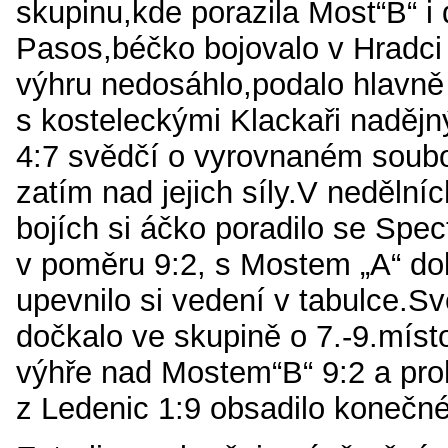
skupinu,kde porazila Most“B“ i
Pasos,béčko bojovalo v Hradci
výhru nedosáhlo,podalo hlavně
s kosteleckými Klackaři nadějn
4:7 svědčí o vyrovnaném soubo
zatím nad jejich síly.V nedělníc
bojích
si áčko poradilo se Spe
v poměru 9:2, s Mostem „A“ do
upevnilo si vedení v tabulce.S
dočkalo ve skupině o 7.-9.míst
výhře nad Mostem“B“ 9:2 a pro
z Ledenic 1:9 obsadilo konečné