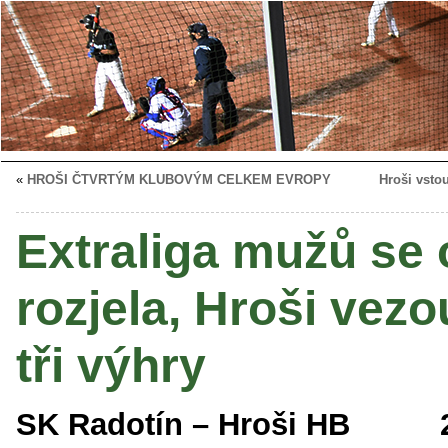
«
HROŠI ČTVRTÝM KLUBOVÝM CELKEM EVROPY
Hroši vsto
Extraliga mužů se 
rozjela, Hroši vezo
tři výhry
SK Radotín – Hroši HB 2