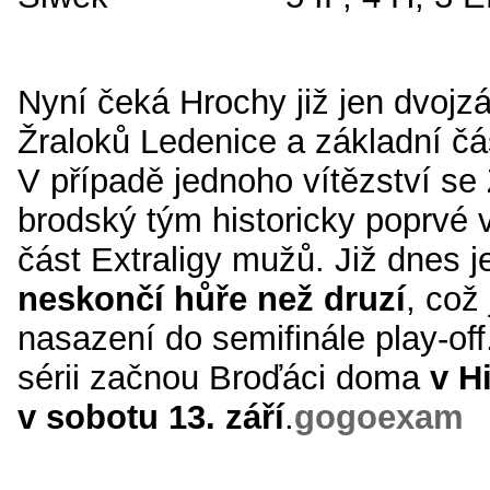
Nyní čeká Hrochy již jen dvojzá
Žraloků Ledenice a základní čá
V případě jednoho vítězství se
brodský tým historicky poprvé 
část Extraligy mužů. Již dnes je
neskončí hůře než druzí
, což
nasazení do semifinále play-off
sérii začnou Broďáci doma
v H
v
sobotu 13. září
.
gogoexam