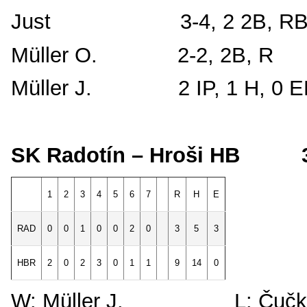
Just 3-4, 2 2B, RBI,
Müller O. 2-2, 2B, R
Müller J. 2 IP, 1 H, 0 ER
SK Radotín – Hroši HB 3
1
2
3
4
5
6
7
R
H
E
RAD
0
0
1
0
0
2
0
3
5
3
HBR
2
2
3
0
1
1
9
14
0
0
W: Müller J. L: Č