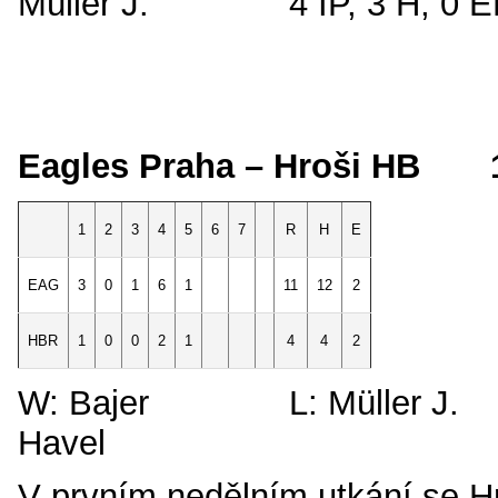
Müller J. 4 IP, 3 H, 0 ER
Eagles Praha – Hroši HB 
1
2
3
4
5
6
7
R
H
E
EAG
3
0
1
6
11
12
2
1
HBR
1
0
2
1
4
4
2
0
W: Bajer L: Mülle
Havel
V prvním nedělním utkání se H