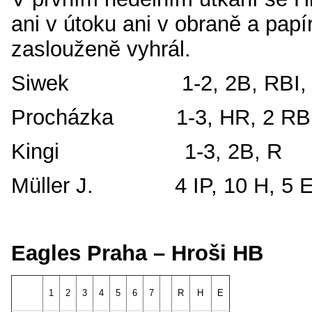
ani v útoku ani v obraně a papí
zaslouženě vyhrál.
Siwek 1-2, 2B, RBI, 
Procházka 1-3, HR, 2 RBI
Kingi 1-3, 2B, R
Müller J. 4 IP, 10 H, 5 E
Eagles Praha – Hroši HB 
1
2
3
4
5
6
7
R
H
E