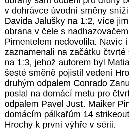
obrany sám doběhl pro druhý b
v dohrávce úvodní směny sníži
Davida Jalušky na 1:2, více jim
obrana v čele s nadhazovače
Pimentelem nedovolila. Navíc i
zaznamenali na začátku čtvrt
na 1:3, jehož autorem byl Mati
šesté směně pojistil vedení H
druhým odpalem Conrado Zanut
poslal na domácí metu pro čtv
odpalem Pavel Just. Maiker Pim
domácím pálkařům 14 strikeout
Hrochy k první výhře v sérii.