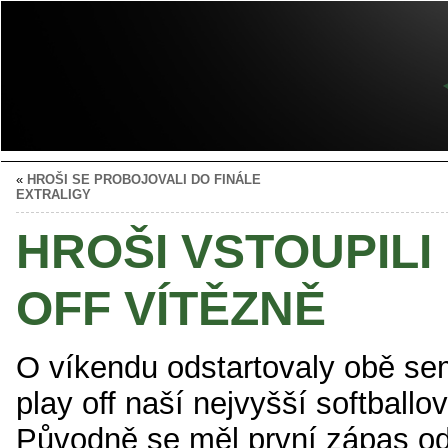
«
HROŠI SE PROBOJOVALI DO FINÁLE
EXTRALIGY
HROŠI VSTOUPILI
OFF VÍTĚZNĚ
O víkendu odstartovaly obě sem
play off naší nejvyšší softballo
Původně se měl první zápas od