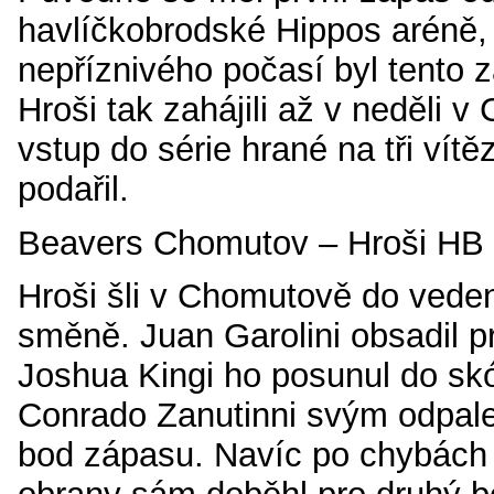
havlíčkobrodské Hippos aréně,
nepříznivého počasí byl tento 
Hroši tak zahájili až v neděli 
vstup do série hrané na tři vít
podařil.
Beavers Chomutov – Hroši HB 
Hroši šli v Chomutově do veden
směně. Juan Garolini obsadil p
Joshua Kingi ho posunul do sk
Conrado Zanutinni svým odpalem
bod zápasu. Navíc po chybác