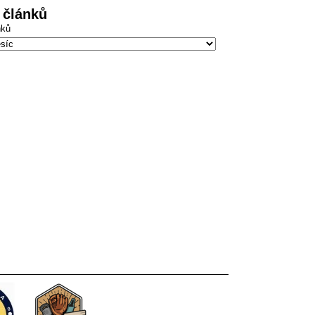
 článků
nků