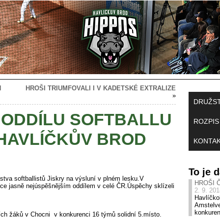
H
HROŠI TRIUMFOVALI I V KADETSKÉ EXTRALIZE
»
DRUŽS
 ODDÍLU SOFTBALLU
ROZPIS
 HAVLÍČKŮV BROD
KONTA
To je
stva softballistů Jiskry na výsluní v plném lesku.V
HROŠI 
nce jasně nejúspěšnějším oddílem v celé ČR.Úspěchy sklízeli
2. 9. 20
Havlíčko
Amstelve
konkure
ch žáků v Chocni v konkurenci 16 týmů solidní 5.místo.