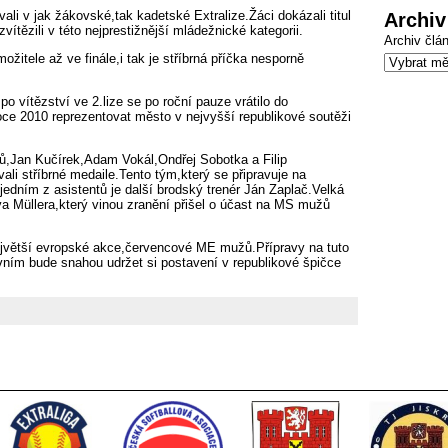
Archiv
ali v jak žákovské,tak kadetské Extralize.Žáci dokázali titul
zvítězili v této nejprestižnější mládežnické kategorii.
Archiv člá
ožitele až ve finále,i tak je stříbrná příčka nesporně
o vítězství ve 2.lize se po roční pauze vrátilo do
 roce 2010 reprezentovat město v nejvyšší republikové soutěži
orů,Jan Kučírek,Adam Vokál,Ondřej Sobotka a Filip
li stříbrné medaile.Tento tým,který se připravuje na
edním z asistentů je další brodský trenér Ján Zaplač.Velká
a Müllera,který vinou zranění přišel o účast na MS mužů
největší evropské akce,červencové ME mužů.Přípravy na tuto
ovním bude snahou udržet si postavení v republikové špičce