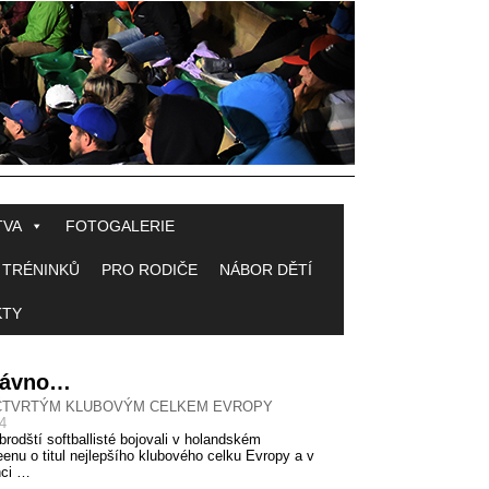
TVA
FOTOGALERIE
 TRÉNINKŮ
PRO RODIČE
NÁBOR DĚTÍ
KTY
 dávno…
ČTVRTÝM KLUBOVÝM CELKEM EVROPY
14
brodští softballisté bojovali v holandském
enu o titul nejlepšího klubového celku Evropy a v
nci …