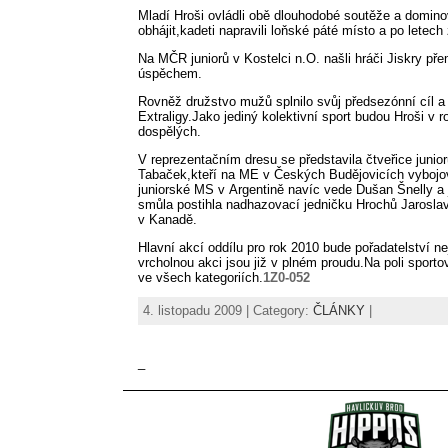
Mladí Hroši ovládli obě dlouhodobé soutěže a dominov
obhájit,kadeti napravili loňské páté místo a po letech 
Na MČR juniorů v Kostelci n.O. našli hráči Jiskry přem
úspěchem.
Rovněž družstvo mužů splnilo svůj předsezónní cíl a p
Extraligy.Jako jediný kolektivní sport budou Hroši v
dospělých.
V reprezentačním dresu se představila čtveřice juni
Tabaček,kteří na ME v Českých Budějovicích vybojova
juniorské MS v Argentině navíc vede Dušan Šnelly a j
smůla postihla nadhazovací jedničku Hrochů Jaroslav
v Kanadě.
Hlavní akcí oddílu pro rok 2010 bude pořadatelství 
vrcholnou akci jsou již v plném proudu.Na poli sport
ve všech kategoriích.
1Z0-052
4. listopadu 2009 | Category:
ČLÁNKY
|
_