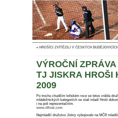
«
HROŠÍCI ZVÍTĚZILI V ČESKÝCH BUDĚJOVICÍC
VÝROČNÍ ZPRÁVA
TJ JISKRA HROŠI
2009
Po trochu chudším loňském roce se letos vrátila druž
mládežnických kategoriích se stali mladí Hroši doko
i na poli reprezentačním.
www.itfinal.com
Nejmladší družstvo Jiskry vybojovalo na MČR mladší