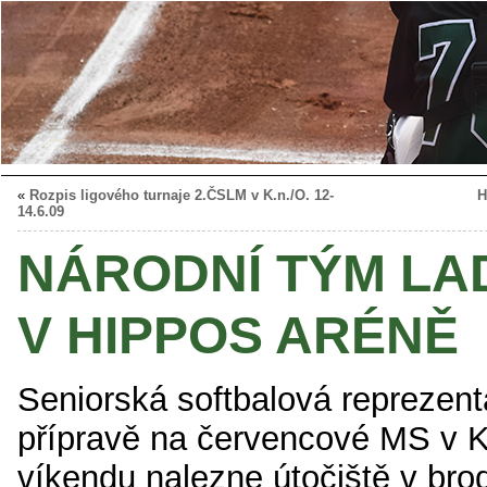
«
Rozpis ligového turnaje 2.ČSLM v K.n./O. 12-
H
14.6.09
NÁRODNÍ TÝM LA
V HIPPOS ARÉNĚ
Seniorská softbalová reprezent
přípravě na červencové MS v 
víkendu nalezne útočiště v br