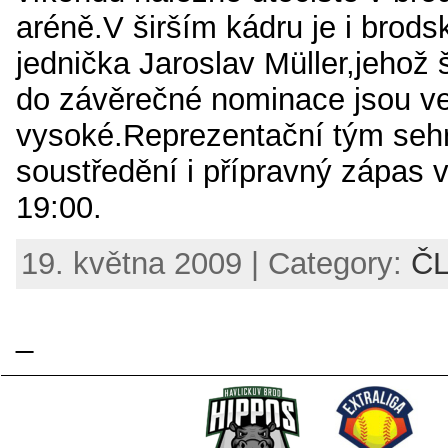
aréně.V širším kádru je i brod
jednička Jaroslav Müller,jehož
do závěrečné nominace jsou v
vysoké.Reprezentační tým sehr
soustředění i přípravný zápas 
19:00.
19. května 2009 | Category:
Č
_