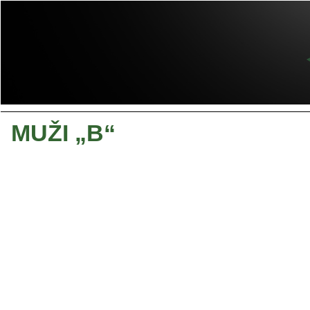
MUŽI „B“