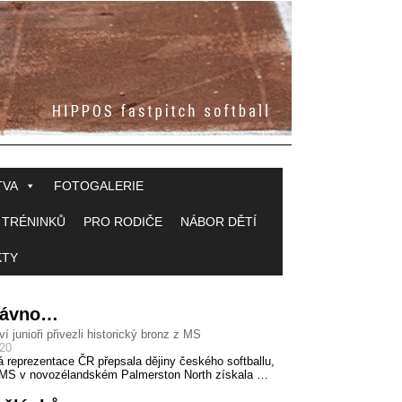
TVA
FOTOGALERIE
 TRÉNINKŮ
PRO RODIČE
NÁBOR DĚTÍ
KTY
 dávno…
ví junioři přivezli historický bronz z MS
020
á reprezentace ČR přepsala dějiny českého softballu,
MS v novozélandském Palmerston North získala …