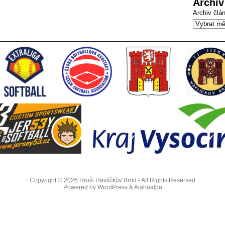
Archiv
Archiv člá
Copyright © 2026
Hroši Havlíčkův Brod
- All Rights Reserved
Powered by
WordPress
&
Atahualpa