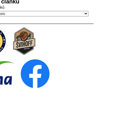
 článků
nků