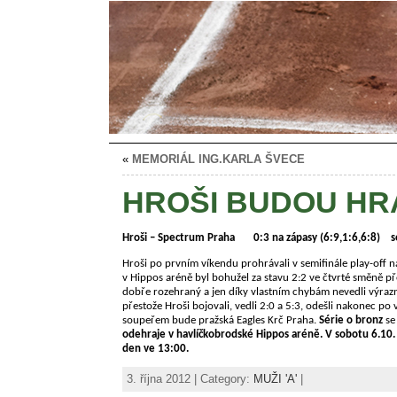
«
MEMORIÁL ING.KARLA ŠVECE
HROŠI BUDOU HRÁ
Hroši – Spectrum Praha 0:3 na zápasy (6:9,1:6,6:8) se
Hroši po prvním víkendu prohrávali v semifinále play-off na
v Hippos aréně byl bohužel za stavu 2:2 ve čtvrté směně př
dobře rozehraný a jen díky vlastním chybám nevedli výrazn
přestože Hroši bojovali, vedli 2:0 a 5:3, odešli nakonec po
soupeřem bude pražská Eagles Krč Praha.
Série o bronz
se
odehraje v havlíčkobrodské Hippos aréně. V sobotu 6.10. o
den ve 13:00.
3. října 2012 | Category:
MUŽI 'A'
|