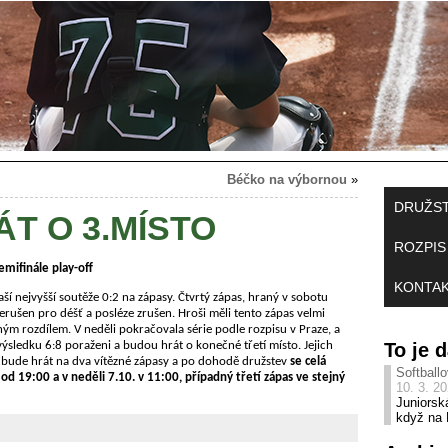
Béčko na výbornou
»
DRUŽS
T O 3.MÍSTO
ROZPIS
mifinále play-off
KONTA
ší nejvyšší soutěže 0:2 na zápasy. Čtvrtý zápas, hraný v sobotu
erušen pro déšť a posléze zrušen. Hroši měli tento zápas velmi
ým rozdílem. V neděli pokračovala série podle rozpisu v Praze, a
To je
 výsledku 6:8 poraženi a budou hrát o konečné třetí místo. Jejich
 bude hrát na dva vítězné zápasy a po dohodě družstev
se celá
Softballo
d 19:00 a v neděli 7.10. v 11:00, případný třetí zápas ve stejný
10. 3. 2
Juniorsk
když na 