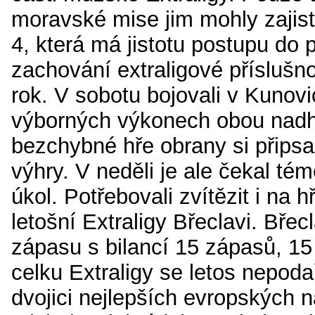
moravské mise jim mohly zajis
4, která má jistotu postupu do pl
zachování extraligové příslušnos
rok. V sobotu bojovali v Kunovi
výborných výkonech obou nad
bezchybné hře obrany si připsal
výhry. V neděli je ale čekal tém
úkol. Potřebovali zvítězit i na h
letošní Extraligy Břeclavi. Bře
zápasu s bilancí 15 zápasů, 1
celku Extraligy se letos nepodař
dvojici nejlepších evropských