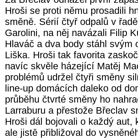
Hroši se proti němu prosadili h
směně. Sérií čtyř odpalů v řadě
Garolini, na něj navázali Filip 
Hlaváč a dva body stáhl svým
Liška. Hroši tak favorita zaskoč
navíc skvěle házející Matěj Ma
problémů udržel čtyři směny si
line-up domácích daleko od do
průběhu čtvrté směny ho nahrad
Larraburu a přestože Břeclav sn
Hroši dál bojovali o každý aut, 
ale jistě přibližoval do vysněné