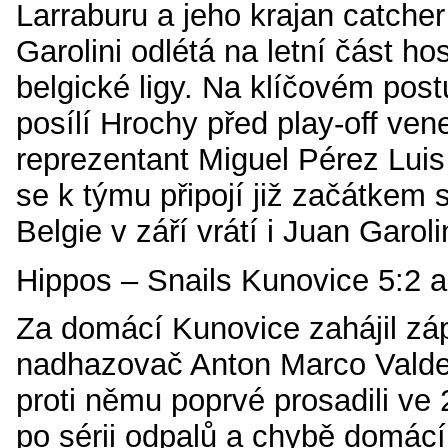
Larraburu a jeho krajan catche
Garolini odlétá na letní část ho
belgické ligy. Na klíčovém po
posílí Hrochy před play-off ven
reprezentant Miguel Pérez Lui
se k týmu připojí již začátkem 
Belgie v září vrátí i Juan Garoli
Hippos – Snails Kunovice 5:2 a
Za domácí Kunovice zahájil z
nadhazovač Anton Marco Valde
proti němu poprvé prosadili ve
po sérii odpalů a chybě domácí