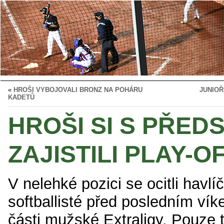
«
HROŠI VYBOJOVALI BRONZ NA POHÁRU
JUNIOŘ
KADETŮ
HROŠI SI S PŘED
ZAJISTILI PLAY-O
V nelehké pozici se ocitli havlí
softballisté před posledním ví
části mužské Extraligy. Pouze t