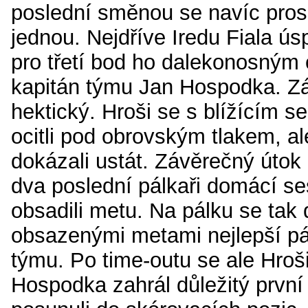
poslední směnou se navíc prosa
jednou. Nejdříve Iredu Fiala ús
pro třetí bod ho dalekonosným
kapitán týmu Jan Hospodka. Zá
hektický. Hroši se s blížícím 
ocitli pod obrovským tlakem, al
dokázali ustát. Závěrečný útok
dva poslední pálkaři domácí se
obsadili metu. Na pálku se tak d
obsazenými metami nejlepší pá
týmu. Po time-outu se ale Hroši 
Hospodka zahrál důležitý první 