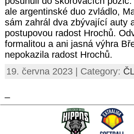
posunuli do skórovacích pozic. 
ale argentinské duo zvládlo, Ma
sám zahrál dva zbývající auty a
postupovou radost Hrochů. Odv
formalitou a ani jasná výhra Bře
nepokazila radost Hrochů.
19. června 2023 | Category:
Č
_