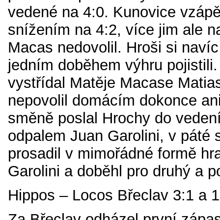
vedené na 4:0. Kunovice vzápě
snížením na 4:2, více jim ale 
Macas nedovolil. Hroši si navíc
jedním doběhem výhru pojistili
vystřídal Matěje Macase Matias
nepovolil domácím dokonce ani 
směně poslal Hrochy do veden
odpalem Juan Garolini, v páté
prosadil v mimořádné formě hra
Garolini a doběhl pro druhý a p
Hippos – Locos Břeclav 3:1 a 1
Za Břeclav odházel první zápa