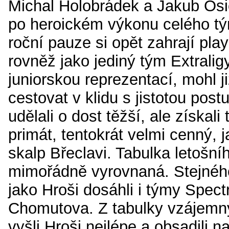
Michal Holobrádek a Jakub Osič
po heroickém výkonu celého tý
roční pauze si opět zahrají play
rovněž jako jediný tým Extralig
juniorskou reprezentací, mohl j
cestovat v klidu s jistotou postu
udělali o dost těžší, ale získali 
primát, tentokrát velmi cenný, ja
skalp Břeclavi. Tabulka letošní
mimořádně vyrovnaná. Stejnéh
jako Hroši dosáhli i týmy Spect
Chomutova. Z tabulky vzájemn
vyšli Hroši nejlépe a obsadili 