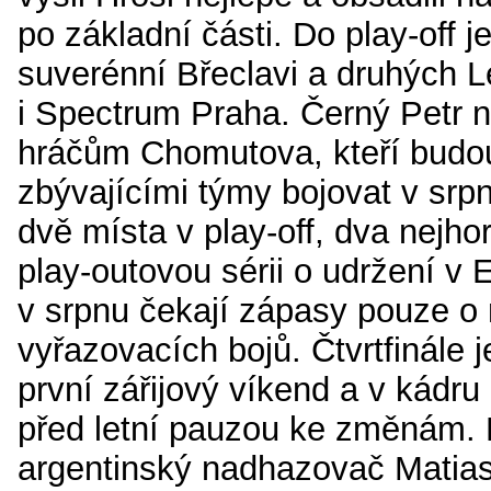
po základní části. Do play-off 
suverénní Břeclavi a druhých 
i Spectrum Praha. Černý Petr 
hráčům Chomutova, kteří budou
zbývajícími týmy bojovat v sr
dvě místa v play-off, dva nejho
play-outovou sérii o udržení v 
v srpnu čekají zápasy pouze o
vyřazovacích bojů. Čtvrtfinále 
první zářijový víkend a v kádr
před letní pauzou ke změnám.
argentinský nadhazovač Matia