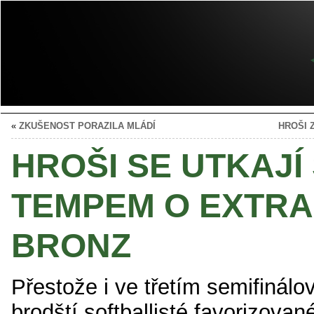
«
ZKUŠENOST PORAZILA MLÁDÍ
HROŠI 
HROŠI SE UTKAJÍ
TEMPEM O EXTRA
BRONZ
Přestože i ve třetím semifinál
brodští softballisté favorizovan