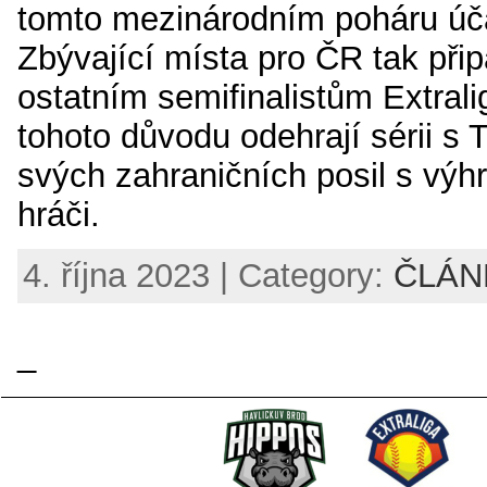
tomto mezinárodním poháru úča
Zbývající místa pro ČR tak př
ostatním semifinalistům Extralig
tohoto důvodu odehrají sérii s
svých zahraničních posil s výh
hráči.
4. října 2023 | Category:
ČLÁN
_