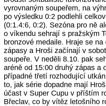
vyrovnaným soupeřem, na výhru
po výsledku 0:2 podlehli celko
(0:1.4:6, 0:2). Sezóna pro ně al
o víkendu sehrají s pražským 
bronzové medaile. Hraje se na 
zápasy a Hroši začínají v sobotu
soupeře. V neděli 8.10. pak seh
aréně od 15:00 druhý zápas a 
případné třetí rozhodující utká
to, jak série dopadne mají Hroši 
účast v Super Cupu v příštím r
Břeclav, co by vítěz letošního 