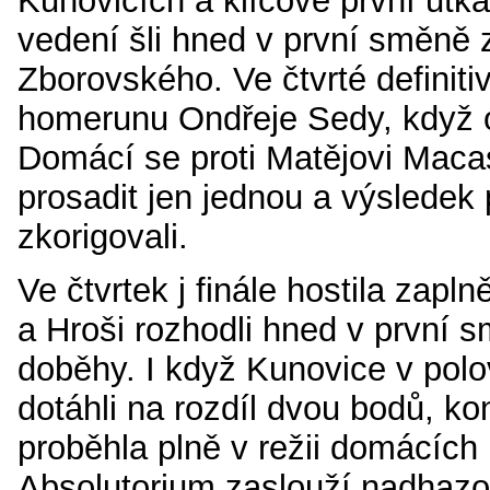
Kunovicích a klíčové první utká
vedení šli hned v první směně
Zborovského. Ve čtvrté definiti
homerunu Ondřeje Sedy, když o
Domácí se proti Matějovi Maca
prosadit jen jednou a výsledek
zkorigovali.
Ve čtvrtek j finále hostila zap
a Hroši rozhodli hned v první s
doběhy. I když Kunovice v pol
dotáhli na rozdíl dvou bodů, ko
proběhla plně v režii domácích
Absolutorium zaslouží nadhazo