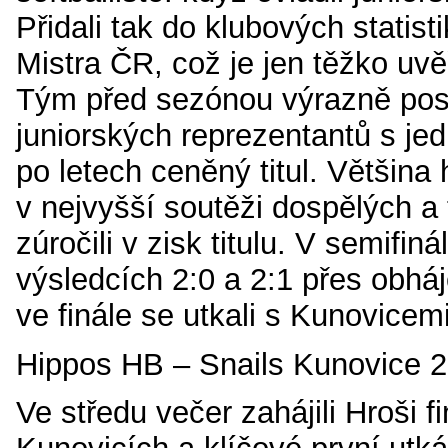
Přidali tak do klubových statistik
Mistra ČR, což je jen těžko uvě
Tým před sezónou výrazně posíl
juniorských reprezentantů s je
po letech ceněný titul. Většina 
v nejvyšší soutěži dospělých a 
zúročili v zisk titulu. V semifiná
výsledcích 2:0 a 2:1 přes obháj
ve finále se utkali s Kunovicemi
Hippos HB – Snails Kunovice 2:
Ve středu večer zahájili Hroši fi