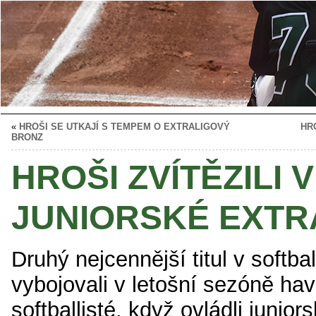
«
HROŠI SE UTKAJÍ S TEMPEM O EXTRALIGOVÝ
HR
BRONZ
HROŠI ZVÍTĚZILI V
JUNIORSKÉ EXTR
Druhý nejcennější titul v softbal
vybojovali v letošní sezóně hav
softballisté. když ovládli junior