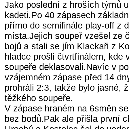
Jako poslední z hroších týmů u
kadeti.Po 40 zápasech základní 
přímo do semifinále play-off z 
místa.Jejich soupeř vzešel ze č
bojů a stali se jím Klackaři z Ko
hladce prošli čtvrtfinálem, kde
soupeře deklasovali.Navíc v p
vzájemném zápase před 14 dny
prohráli 2:3, takže bylo jasné, 
těžkého soupeře.
V zápase hraném na 6směn se a
bez bodů.Pak ale přišla první 