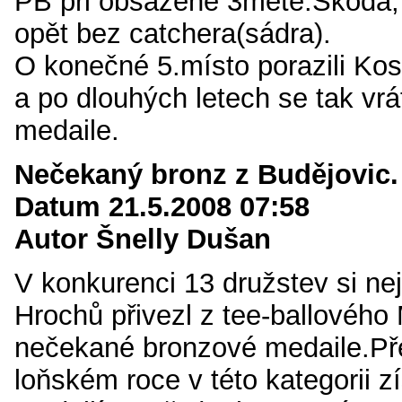
PB při obsazené 3metě.Škoda, ž
opět bez catchera(sádra).
O konečné 5.místo porazili Kos
a po dlouhých letech se tak vrá
medaile.
Nečekaný bronz z Budějovic.
Datum 21.5.2008 07:58
Autor Šnelly Dušan
V konkurenci 13 družstev si ne
Hrochů přivezl z tee-ballovéh
nečekané bronzové medaile.Pře
loňském roce v této kategorii zís