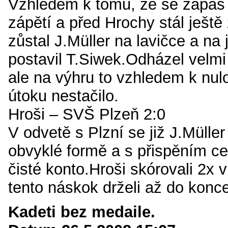
Vzhledem k tomu, že se zápas 
zápětí a před Hrochy stál ještě
zůstal J.Müller na lavičce a na
postavil T.Siwek.Odházel velmi
ale na výhru to vzhledem k nu
útoku nestačilo.
Hroši – SVŠ Plzeň 2:0
V odvetě s Plzní se již J.Müller
obvyklé formě a s přispěním ce
čisté konto.Hroši skórovali 2x
tento náskok drželi až do konc
Kadeti bez medaile.