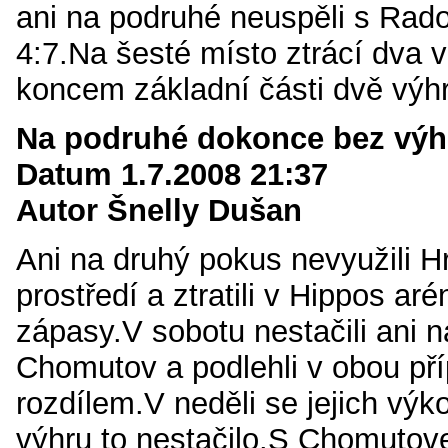
ani na podruhé neuspěli s Rado
4:7.Na šesté místo ztrácí dva 
koncem základní části dvě výhr
Na podruhé dokonce bez výh
Datum 1.7.2008 21:37
Autor Šnelly Dušan
Ani na druhý pokus nevyužili 
prostředí a ztratili v Hippos ar
zápasy.V sobotu nestačili ani n
Chomutov a podlehli v obou př
rozdílem.V neděli se jejich výko
výhru to nestačilo.S Chomutov