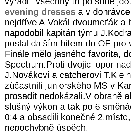
vyřadili všechny tři po sobě jd
evening dresses
a v dohrávce 
nejdříve A.Vokál dvoumeťák a h
napodobil kapitán týmu J.Kodra
poslal dalším hitem do OF pro 
Finále mělo jasného favorita, 
Spectrum.Proti dvojici opor na
J.Novákovi a catcherovi T.Klein
zúčastnili juniorského MS v Ka
prosadit nedokázali.V obraně al
slušný výkon a tak po 6 směnác
0:4 a obsadili konečné 2.místo,
nepochybně úspěch.