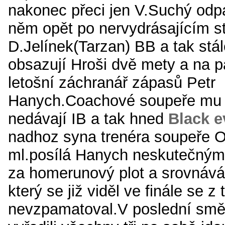
nakonec přeci jen V.Suchý odpal
něm opět po nervydrásajícím s
D.Jelínek(Tarzan) BB a tak stál
obsazují Hroši dvě mety a na pá
letošní záchranář zápasů Petr
Hanych.Coachové soupeře mu 
nedávají IB a tak hned
Black e
nadhoz syna trenéra soupeře 
ml.posílá Hanych neskutečným
za homerunový plot a srovnává
který se již viděl ve finále se 
nevzpamatoval.V poslední smě