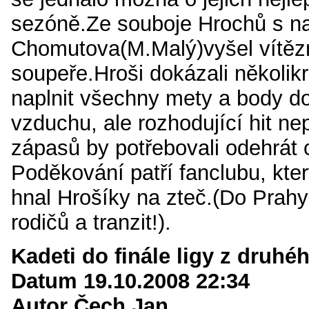
sezóně.Ze souboje Hrochů s 
Chomutova(M.Malý)vyšel vítě
soupeře.Hroši dokázali několik
naplnit všechny mety a body do
vzduchu, ale rozhodující hit ne
zápasů by potřebovali odehrát 
Poděkování patří fanclubu, kte
hnal Hrošíky na zteč.(Do Prahy 
rodičů a tranzit!).
Kadeti do finále ligy z druhé
Datum 19.10.2008 22:34
Autor Čech Jan