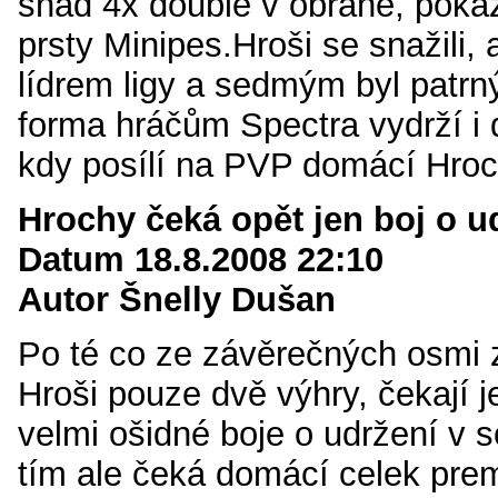
snad 4x double v obraně, poka
prsty Minipes.Hroši se snažili, 
lídrem ligy a sedmým byl patrn
forma hráčům Spectra vydrží i d
kdy posílí na PVP domácí Hroc
Hrochy čeká opět jen boj o u
Datum 18.8.2008 22:10
Autor Šnelly Dušan
Po té co ze závěrečných osmi z
Hroši pouze dvě výhry, čekají j
velmi ošidné boje o udržení v s
tím ale čeká domácí celek prem