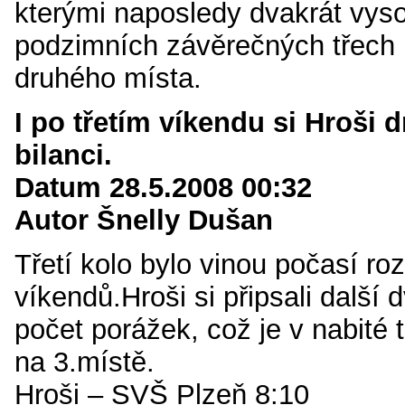
kterými naposledy dvakrát vyso
podzimních závěrečných třech k
druhého místa.
I po třetím víkendu si Hroši d
bilanci.
Datum 28.5.2008 00:32
Autor Šnelly Dušan
Třetí kolo bylo vinou počasí r
víkendů.Hroši si připsali další 
počet porážek, což je v nabité 
na 3.místě.
Hroši – SVŠ Plzeň 8:10