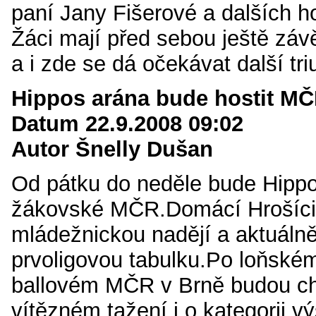
paní Jany Fišerové a dalších h
Žáci mají před sebou ještě závě
a i zde se dá očekávat další tri
Hippos arána bude hostit MČ
Datum 22.9.2008 09:02
Autor Šnelly Dušan
Od pátku do neděle bude Hippo
žákovské MČR.Domácí Hrošíci 
mládežnickou nadějí a aktuáln
prvoligovou tabulku.Po loňském
ballovém MČR v Brně budou cht
vítězném tažení i o kategorii vý