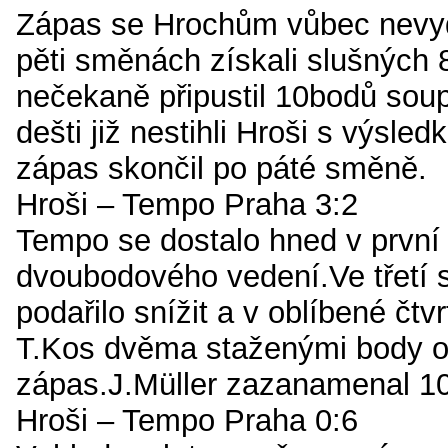
Zápas se Hrochům vůbec nevyd
pěti směnách získali slušných 
nečekaně připustil 10bodů sou
dešti již nestihli Hroši s výsle
zápas skončil po páté směně.
Hroši – Tempo Praha 3:2
Tempo se dostalo hned v prvn
dvoubodového vedení.Ve třetí
podařilo snížit a v oblíbené čtv
T.Kos dvěma staženými body ot
zápas.J.Müller zazanamenal 1
Hroši – Tempo Praha 0:6