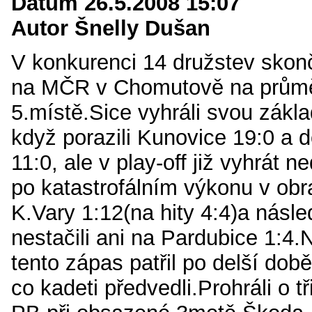
Datum 26.5.2008 15:07
Autor Šnelly Dušan
V konkurenci 14 družstev skonči
na MČR v Chomutově na prům
5.místě.Sice vyhráli svou zákla
když porazili Kunovice 19:0 a
11:0, ale v play-off již vyhrát n
po katastrofálním výkonu v obra
K.Vary 1:12(na hity 4:4)a násl
nestačili ani na Pardubice 1:4.N
tento zápas patřil po delší dob
co kadeti předvedli.Prohráli o 