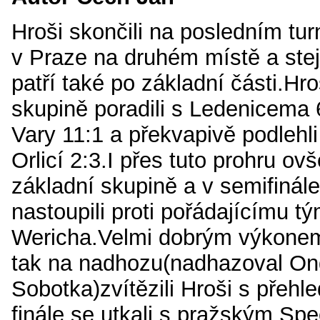
Hroši skončili na posledním tur
v Praze na druhém místě a stej
patří také po základní části.Hro
skupině poradili s Ledenicema 
Vary 11:1 a překvapivě podlehli
Orlicí 2:3.I přes tuto prohru ovš
základní skupině a v semifinále
nastoupili proti pořádajícímu 
Wericha.Velmi dobrým výkonem
tak na nadhozu(nadhazoval On
Sobotka)zvítězili Hroši s přehl
finále se utkali s pražským Sp