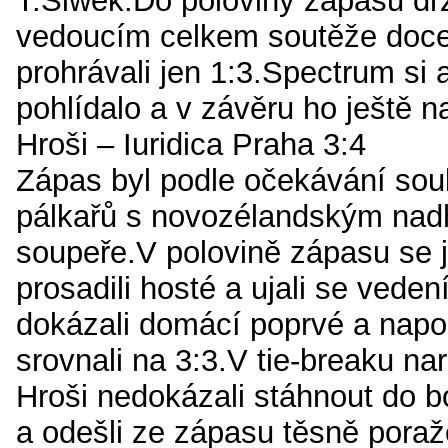
T.Siwek.Do poloviny zápasu dr
vedoucím celkem soutěže doce
prohrávali jen 1:3.Spectrum si 
pohlídalo a v závěru ho ještě n
Hroši – Iuridica Praha 3:4
Zápas byl podle očekávání so
pálkařů s novozélandským na
soupeře.V polovině zápasu se j
prosadili hosté a ujali se veden
dokázali domácí poprvé a napos
srovnali na 3:3.V tie-breaku na
Hroši nedokázali stáhnout do 
a odešli ze zápasu těsně poraž