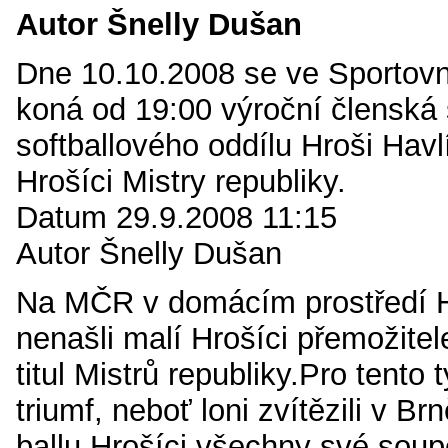
Autor Šnelly Dušan
Dne 10.10.2008 se ve Sportovní
koná od 19:00 výroční členská
softballového oddílu Hroši Havl
Hrošíci Mistry republiky.
Datum 29.9.2008 11:15
Autor Šnelly Dušan
Na MČR v domácím prostředí 
nenašli malí Hrošíci přemožitel
titul Mistrů republiky.Pro tento 
triumf, neboť loni zvítězili v B
ballu.Hrošíci všechny své soup