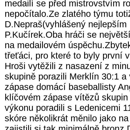
medailí se před mistrovstvím 
nepočítalo.Ze zlatého týmu toti
D.Nepraš(vyhlášený nejlepším
P.Kučírek.Oba hráči se největší
na medailovém úspěchu.Zbytek d
třeťáci, pro které to byly první
Hroši vytěžili z nasazení z mi
skupině porazili Merklín 30:1 
zápase domácí baseballisty An
klíčovém zápase vítězů skupin 
výkonu poradili s Ledenicemi 1
skóre několikrát měnilo jako n
zajistili si tak minimálně bronz.