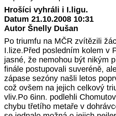
Hrošíci vyhráli i I.ligu.
Datum 21.10.2008 10:31
Autor Šnelly Dušan
Po triumfu na MČR zvítězili žác
I.lize.Před posledním kolem v P
jasné, že nemohou být nikým p
finále postupovali suveréně, al
zápase sezóny našli letos popr
což ovšem na jejich celkový tr
vliv.Po 6inn. podlehli Chomutov
chybu třetího metaře v dohráv
se jednalo možná o jejich nejle