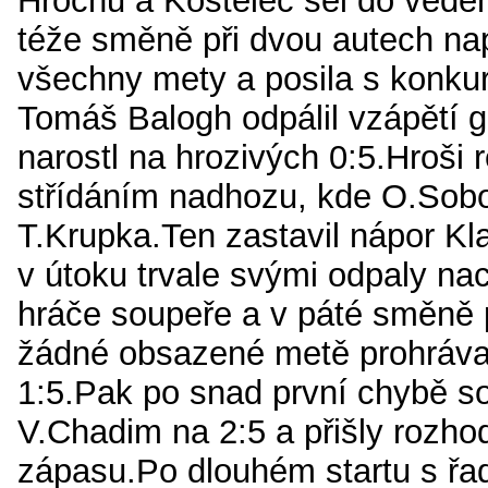
Hrochů a Kostelec šel do veden
téže směně při dvou autech nap
všechny mety a posila s konku
Tomáš Balogh odpálil vzápětí g
narostl na hrozivých 0:5.Hroši 
střídáním nadhozu, kde O.Sobo
T.Krupka.Ten zastavil nápor Kla
v útoku trvale svými odpaly na
hráče soupeře a v páté směně 
žádné obsazené metě prohrával
1:5.Pak po snad první chybě so
V.Chadim na 2:5 a přišly rozho
zápasu.Po dlouhém startu s řad