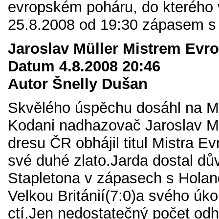
evropském poháru, do kterého 
25.8.2008 od 19:30 zápasem s
Jaroslav Müller Mistrem Evro
Datum 4.8.2008 20:46
Autor Šnelly Dušan
Skvělého úspěchu dosáhl na 
Kodani nadhazovač Jaroslav Mü
dresu ČR obhájil titul Mistra Ev
své duhé zlato.Jarda dostal dů
Stapletona v zápasech s Holan
Velkou Británií(7:0)a svého úko
ctí.Jen nedostatečný počet o