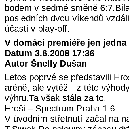
bodem v sedmé směně 6:7.Bila
posledních dvou víkendů vzdál
účasti v play-off.
V domácí premiéře jen jedna 
Datum 3.6.2008 17:36
Autor Šnelly Dušan
Letos poprvé se představili Hr
aréně, ale vytěžili z této výhod
výhru.Ta však stála za to.
Hroši – Spectrum Praha 1:6
V úvodním střetnutí začal na 