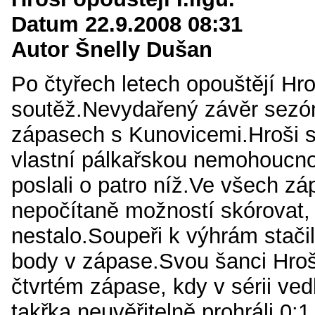
Datum 22.9.2008 08:31
Autor Šnelly Dušan
Po čtyřech letech opouštějí Hro
soutěž.Nevydařený závěr sezó
zápasech s Kunovicemi.Hroši sér
vlastní pálkařskou nemohoucno
poslali o patro níž.Ve všech z
nepočítaně možností skórovat, 
nestalo.Soupeři k výhrám stači
body v zápase.Svou šanci Hroši
čtvrtém zápase, kdy v sérii ved
takřka neuvěřitelně prohráli 0: