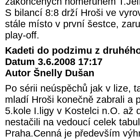
zakončených homerunem T.Jel
S bilancí 8:8 drží Hroši ve vyr
stále místo v první šestce, zaru
play-off.
Kadeti do podzimu z druhého
Datum 3.6.2008 17:17
Autor Šnelly Dušan
Po sérii neúspěchů jak v lize, t
mladí Hroši konečně zabrali a p
5.kole I.ligy v Kostelci n.O. až 
nestačili na vedoucí celek tab
Praha.Cenná je především výhr