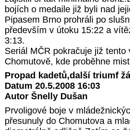
bojích o medaile již byli nad jeji
Pipasem Brno prohráli po sluš
především v útoku 15:22 a vít
3:13.
Seriál MČR pokračuje již tento
Chomutově, kde proběhne mistr
Propad kadetů,další triumf ž
Datum 20.5.2008 16:03
Autor Šnelly Dušan
Prvoligové boje v mládežnickýc
přesunuly do Chomutova a mladí