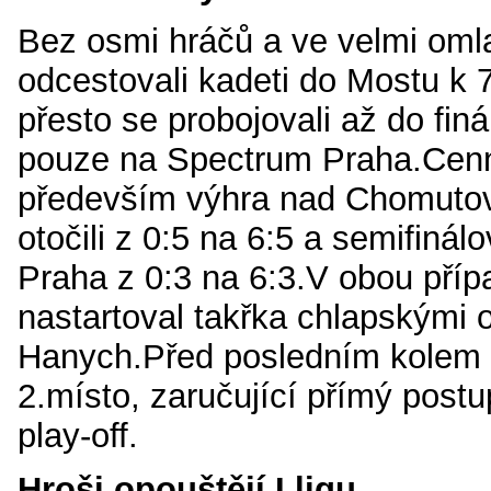
Bez osmi hráčů a ve velmi oml
odcestovali kadeti do Mostu k 7.
přesto se probojovali až do finál
pouze na Spectrum Praha.Cen
především výhra nad Chomutov
otočili z 0:5 na 6:5 a semifinál
Praha z 0:3 na 6:3.V obou příp
nastartoval takřka chlapskými 
Hanych.Před posledním kolem dr
2.místo, zaručující přímý postu
play-off.
Hroši opouštějí I.ligu.