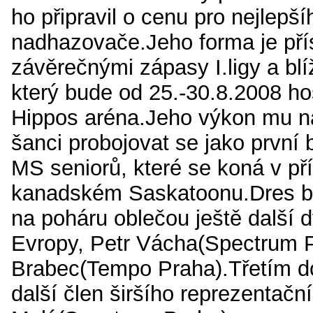
ho připravil o cenu pro nejlepší
nadhazovače.Jeho forma je pří
závěrečnými zápasy I.ligy a bl
který bude od 25.-30.8.2008 ho
Hippos aréna.Jeho výkon mu n
šanci probojovat se jako první
MS seniorů, které se koná v př
kanadském Saskatoonu.Dres b
na poháru oblečou ještě další d
Evropy, Petr Vácha(Spectrum P
Brabec(Tempo Praha).Třetím d
další člen širšího reprezentačn