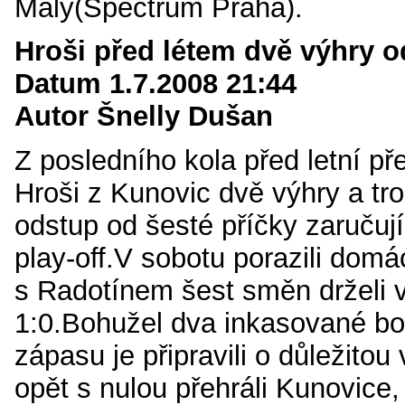
Malý(Spectrum Praha).
Hroši před létem dvě výhry od
Datum 1.7.2008 21:44
Autor Šnelly Dušan
Z posledního kola před letní př
Hroši z Kunovic dvě výhry a tro
odstup od šesté příčky zaručuj
play-off.V sobotu porazili domá
s Radotínem šest směn drželi 
1:0.Bohužel dva inkasované bo
zápasu je připravili o důležitou
opět s nulou přehráli Kunovice, 