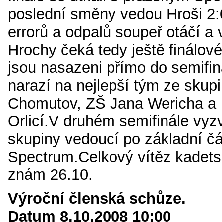
poslední směny vedou Hroši 2
errorů a odpalů soupeř otáčí a v
Hrochy čeká tedy ještě finálové
jsou nasazeni přímo do semifin
narazí na nejlepší tým ze skup
Chomutov, ZŠ Jana Wericha a 
Orlicí.V druhém semifinále vyz
skupiny vedoucí po základní čá
Spectrum.Celkový vítěz kadets
znám 26.10.
Výroční členská schůze.
Datum 8.10.2008 10:00