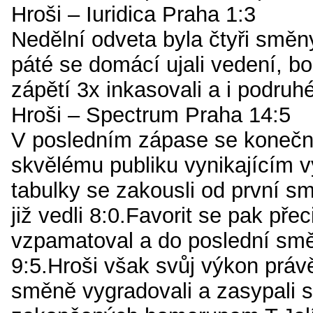
Hroši – Iuridica Praha 1:3
Nedělní odveta byla čtyři smě
páté se domácí ujali vedení, b
zápětí 3x inkasovali a i podruhé
Hroši – Spectrum Praha 14:5
V posledním zápase se konečně
skvělému publiku vynikajícím 
tabulky se zakousli od první s
již vedli 8:0.Favorit se pak přec
vzpamatoval a do poslední smě
9:5.Hroši však svůj výkon práv
směně vygradovali a zasypali so