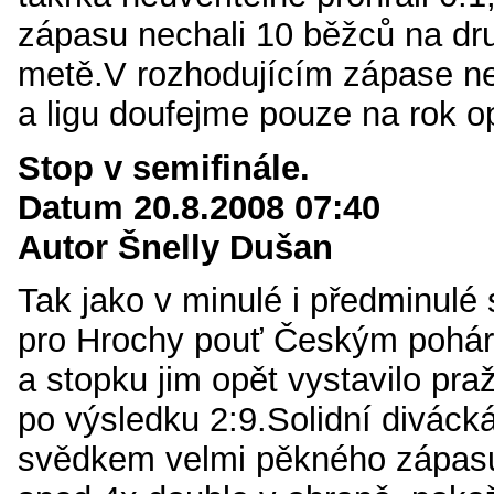
zápasu nechali 10 běžců na dru
metě.V rozhodujícím zápase nez
a ligu doufejme pouze na rok op
Stop v semifinále.
Datum 20.8.2008 07:40
Autor Šnelly Dušan
Tak jako v minulé i předminulé
pro Hrochy pouť Českým pohár
a stopku jim opět vystavilo pr
po výsledku 2:9.Solidní divácká
svědkem velmi pěkného zápasu