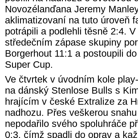
Novozélanďana Jeremy Manleye,
aklimatizovaní na tuto úroveň f
potrápili a podlehli těsně 2:4. 
středečním zápase skupiny pora
Borgerhout 11:1 a postoupili do
Super Cup.
Ve čtvrtek v úvodním kole play-o
na dánský Stenlose Bulls s 
hrajícím v české Extralize za 
nadhozu. Přes veškerou snahu
nepodařilo svého spoluhráče př
0:3, čímž spadli do oprav a kaž