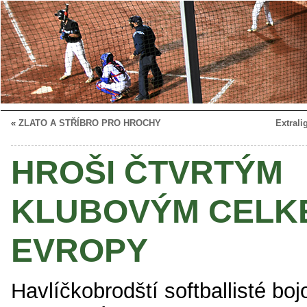
«
ZLATO A STŘÍBRO PRO HROCHY
Extrali
HROŠI ČTVRTÝM
KLUBOVÝM CELK
EVROPY
Havlíčkobrodští softballisté boj