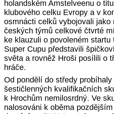
holandském Amstelveenu o titul
klubového celku Evropy a v ko
osmnácti celků vybojovali jako 
českých týmů celkové čtvrté m
ke klauzuli o povoleném startu t
Super Cupu představili špičkoví
světa a rovněž Hroši posílili o 
hráče.
Od pondělí do středy probíhaly 
šestičlenných kvalifikačních sk
k Hrochům nemilosrdný. Ve sku
nalosováni k oběma pozdějším 