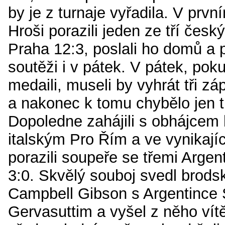
by je z turnaje vyřadila. V prvn
Hroši porazili jeden ze tří čes
Praha 12:3, poslali ho domů a p
soutěži i v pátek. V pátek, poku
medaili, museli by vyhrát tři zá
a nakonec k tomu chybělo jen t
Dopoledne zahájili s obhájcem 
italským Pro Řím a ve vynikaj
porazili soupeře se třemi Argen
3:0. Skvělý souboj svedl brod
Campbell Gibson s Argentince
Gervasuttim a vyšel z něho vít