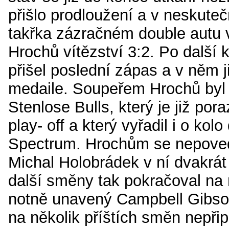
přišlo prodloužení a v neskut
takřka zázračném double autu 
Hrochů vítězství 3:2. Po další 
přišel poslední zápas a v něm ji
medaile. Soupeřem Hrochů byl
Stenlose Bulls, který je již por
play- off a který vyřadil i o kol
Spectrum. Hrochům se nepoved
Michal Holobrádek v ní dvakrát
další směny tak pokračoval na 
notně unavený Campbell Gibson
na několik příštích směn nepřip