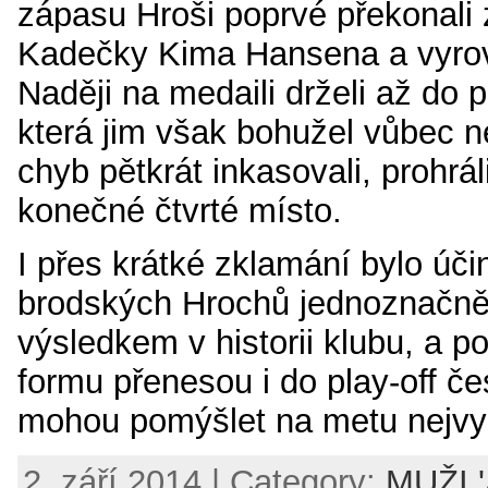
zápasu Hroši poprvé překonali 
Kadečky Kima Hansena a vyrovn
Naději na medaili drželi až do 
která jim však bohužel vůbec ne
chyb pětkrát inkasovali, prohráli
konečné čtvrté místo.
I přes krátké zklamání bylo úč
brodských Hrochů jednoznačně
výsledkem v historii klubu, a po
formu přenesou i do play-off če
mohou pomýšlet na metu nejvy
2. září 2014 | Category:
MUŽI '