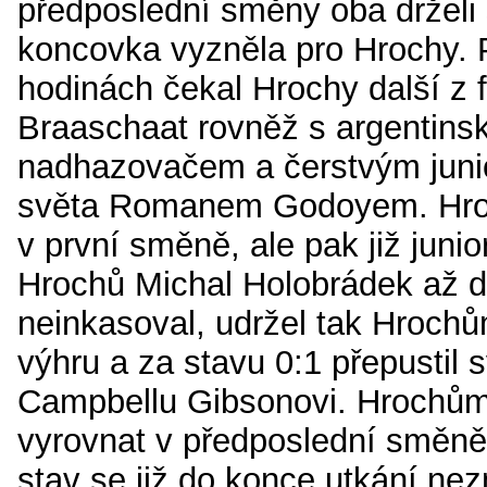
předposlední směny oba drželi 
koncovka vyzněla pro Hrochy.
hodinách čekal Hrochy další z f
Braaschaat rovněž s argentin
nadhazovačem a čerstvým jun
světa Romanem Godoyem. Hroši
v první směně, ale pak již junio
Hrochů Michal Holobrádek až 
neinkasoval, udržel tak Hrochů
výhru a za stavu 0:1 přepustil 
Campbellu Gibsonovi. Hrochům
vyrovnat v předposlední směně 
stav se již do konce utkání ne