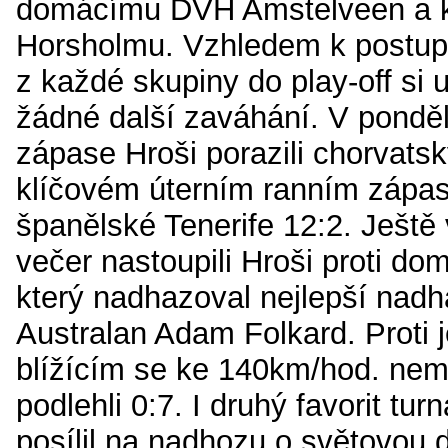
domácímu DVH Amstelveen a 
Horsholmu. Vzhledem k postupu
z každé skupiny do play-off si 
žádné další zaváhání. V pondě
zápase Hroši porazili chorvats
klíčovém úterním ranním zápas
španělské Tenerife 12:2. Ještě 
večer nastoupili Hroši proti d
který nadhazoval nejlepší nad
Australan Adam Folkard. Proti
blížícím se ke 140km/hod. nemě
podlehli 0:7. I druhý favorit tu
posílil na nadhozu o světovou 