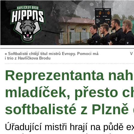
«
Softbalisté chtějí titul mistrů Evropy. Pomoci má
V 
i trio z Havlíčkova Brodu
Reprezentanta nah
mladíček, přesto ch
softbalisté z Plzně
Úřadující mistři hrají na půdě e