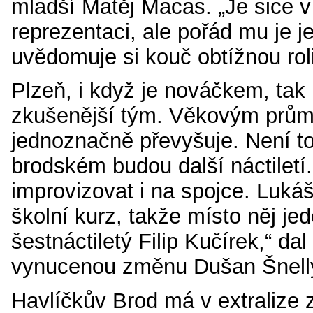
mladší Matěj Macas. „Je sice 
reprezentaci, ale pořád mu je je
uvědomuje si kouč obtížnou rol
Plzeň, i když je nováčkem, tak
zkušenější tým. Věkovým prů
jednoznačně převyšuje. Není to
brodském budou další náctilet
improvizovat i na spojce. Luk
školní kurz, takže místo něj je
šestnáctiletý Filip Kučírek,“ da
vynucenou změnu Dušan Šnell
Havlíčkův Brod má v extralize 