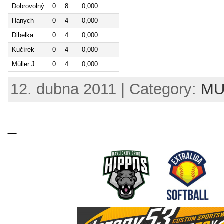
Dobrovolný
0
8
0,000
Hanych
0
4
0,000
Dibelka
0
4
0,000
Kučírek
0
4
0,000
Müller J.
0
4
0,000
12. dubna 2011 | Category:
MUŽ
_