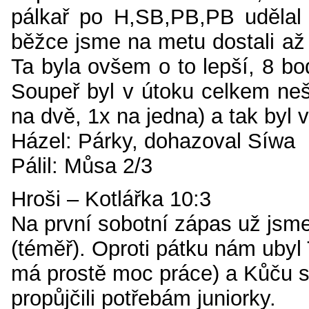
pálkař po H,SB,PB,PB udělal 
běžce jsme na metu dostali až
Ta byla ovšem o to lepší, 8 bo
Soupeř byl v útoku celkem ne
na dvě, 1x na jedna) a tak byl 
Házel: Párky, dohazoval Síwa
Pálil: Můsa 2/3
Hroši – Kotlářka 10:3
Na první sobotní zápas už jsme 
(téměř). Oproti pátku nám ubyl 
má prostě moc práce) a Kůču 
propůjčili potřebám juniorky.