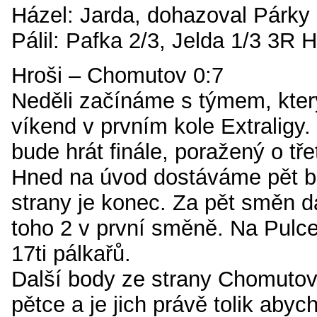
Házel: Jarda, dohazoval Párky
Pálil: Pafka 2/3, Jelda 1/3 3R 
Hroši – Chomutov 0:7
Neděli začínáme s týmem, který
víkend v prvním kole Extraligy.
bude hrát finále, poražený o tře
Hned na úvod dostáváme pět b
strany je konec. Za pět směn d
toho 2 v první směně. Na Pul
17ti pálkařů.
Další body ze strany Chomutova
pětce a je jich právě tolik abyc