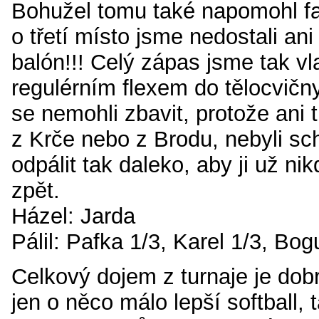
Bohužel tomu také napomohl fa
o třetí místo jsme nedostali an
balón!!! Celý zápas jsme tak vla
regulérním flexem do tělocvičn
se nemohli zbavit, protože ani ti
z Krče nebo z Brodu, nebyli sc
odpálit tak daleko, aby ji už ni
zpět.
Házel: Jarda
Pálil: Pafka 1/3, Karel 1/3, Bog
Celkový dojem z turnaje je dobr
jen o něco málo lepší softball,