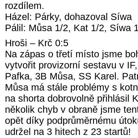
rozdílem.
Házel: Párky, dohazoval Síwa
Pálil: Můsa 1/2, Kat 1/2, Síwa 
Hroši – Krč 0:5
Na zápas o třetí místo jsme bo
vytvořit provizorní sestavu v I
Pafka, 3B Můsa, SS Karel. Patr
Můsa má stále problémy s kotn
na shorta dobrovolně přihlásil K
několik chyb v obraně jsme ten
opět díky podprůměrnému útok
udržel na 3 hitech z 23 startů!