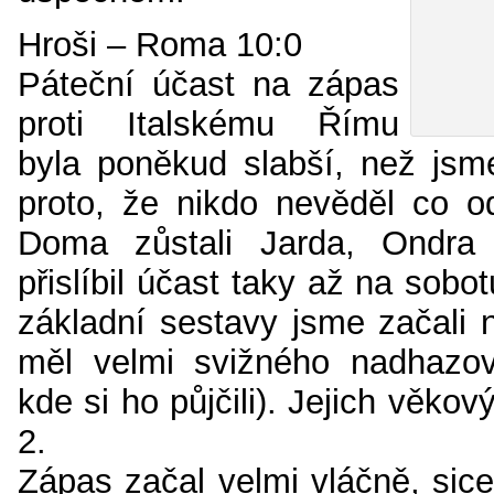
Hroši – Roma 10:0
Páteční účast na zápas
proti Italskému Římu
byla poněkud slabší, než jsme
proto, že nikdo nevěděl co o
Doma zůstali Jarda, Ondra 
přislíbil účast taky až na sobo
základní sestavy jsme začali 
měl velmi svižného nadhazov
kde si ho půjčili). Jejich věko
2.
Zápas začal velmi vláčně, sic