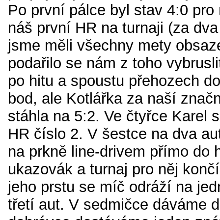
Po první pálce byl stav 4:0 pro
náš první HR na turnaji (za dv
jsme měli všechny mety obsaze
podařilo se nám z toho vybruslit
po hitu a spoustu přehozech do
bod, ale Kotlářka za naší znač
stáhla na 5:2. Ve čtyřce Karel 
HR číslo 2. V šestce na dva au
na prkně line-drivem přímo do 
ukazovák a turnaj pro něj konč
jeho prstu se míč odráží na jed
třetí aut. V sedmičce dáváme d