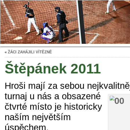
«
ŽÁCI ZAHÁJILI VÍTĚZNĚ
Štěpánek 2011
Hroši mají za sebou nejkvalitně
turnaj u nás a obsazené
čtvrté místo je historicky
naším největším
úspěchem.