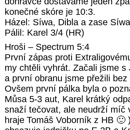
dohrávce dostáváme jeden zpát
konečné skóre je 10:3.
Házel: Síwa, Dibla a zase Síw
Pálil: Karel 3/4 (HR)
Hroši – Spectrum 5:4
První zápas proti Extraligovému
my chtěli vyhrát. Začali jsme s
a první obranu jsme přežili bez
Ovšem první pálka byla o pozná
Můsa 5-3 aut, Karel krátký odpa
snaží tečovat, ale neudrží míč 
hraje Tomáš Voborník z HB 🙂 