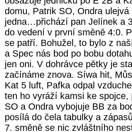
obsazuje jedničku po E 2B a K
domu, Patrik SO, Ondra ulejvá 
jedna…přichází pan Jelínek a 
do vedení v první směně 4:0. 
se patří. Bohužel, to bylo z na
a Spec nás bod po bobu dotahuj
jen oni. V dohrávce pětky je st
začínáme znova. Síwa hit, Můs
Kat 5 luft, Pafka odpal vzduch
ten ho vyráží kamsi ke spojce, 
SO a Ondra vybojuje BB za bod
posílá do čela tabulky a zápasů 
7. směně se nic zvláštního nest