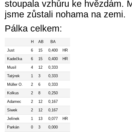
stoupala vzhůru ke hvězdám. M
jsme zůstali nohama na zemi.
Pálka celkem:
H
AB
BA
Just
6
15
0,400
HR
Kadečka
6
15
0,400
HR
Musil
4
12
0,333
Tatýrek
1
3
0,333
Müller O.
2
6
0,333
Kolkus
2
8
0,250
Adamec
2
12
0,167
Siwek
2
12
0,167
Jelínek
1
13
0,077
HR
Parkán
0
3
0,000