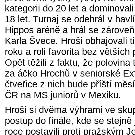
kategorii do 20 let a dominovali 
18 let. Turnaj se odehrál v hav
Hippos aréně a hrál se zároveň
Karla Švece. Hroši obhajovali t
roku a roli favorita bez větších
Opět těžili z faktu, že polovin
za áčko Hrochů v seniorské Ext
čtveřice z nich bude příští měs
ČR na MS juniorů v Mexiku.
Hroši si dvěma výhrami ve skupi
postup do finále, kde se stejně
roce postavili proti pražským 