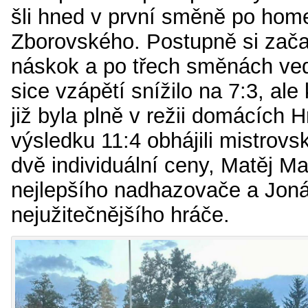
šli hned v první směně po hom
Zborovského. Postupně si zača
náskok a po třech směnách vedl
sice vzápětí snížilo na 7:3, al
již byla plně v režii domácích H
výsledku 11:4 obhájili mistrovský 
dvě individuální ceny, Matěj M
nejlepšího nadhazovače a Jon
nejužitečnějšího hráče.