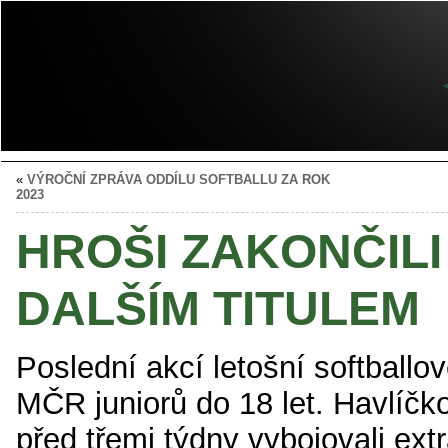
«
VÝROČNÍ ZPRÁVA ODDÍLU SOFTBALLU ZA ROK
2023
HROŠI ZAKONČIL
DALŠÍM TITULEM
Poslední akcí letošní softballo
MČR juniorů do 18 let. Havlíčko
před třemi týdny vybojovali extra