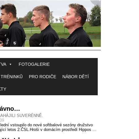
TVA
FOTOGALERIE
 TRÉNINKŮ
PRO RODIČE
NÁBOR DĚTÍ
KTY
 dávno…
ZAHÁJILI SUVERÉNNĚ.
009
lední vstoupilo do nové softbalové sezóny družstvo
jící letos 2.ČSL.Hroši v domácím prostředí Hippos …