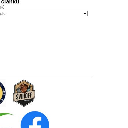
 článků
nků